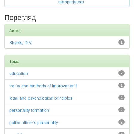
автореферат
Перегляд
Автор
Shvets, D.V.
2
Тема
education
2
forms and methods of improvement
2
legal and psychological principles
2
personality formation
2
police officer’s personality
2