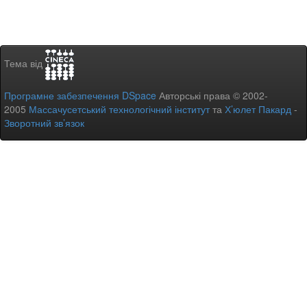
Тема від
Програмне забезпечення DSpace
Авторські права © 2002-
2005
Массачусетський технологічний інститут
та
Х’юлет Пакард
-
Зворотний зв’язок