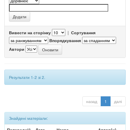
Вивести на сторінку
|
Сортування
Впорядкування
Автори
Результати 1-2 зі 2.
назад
1
далі
Знайдені матеріали:
Попередній
Дата
Назва
Автор(и)