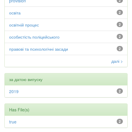
provision
2
освіта
2
освітній процес
2
особистість поліцейського
2
правові та психологічні засади
2
далі >
за датою випуску
2019
2
Has File(s)
true
2