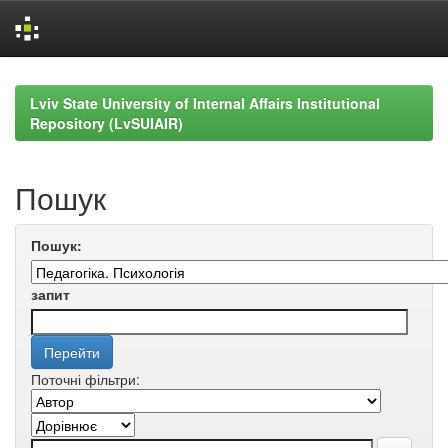
Skip
navigation
Lviv State University of Internal Affairs Institutional
Repository (LvSUIAIR)
Пошук
Пошук:
запит
Поточні фільтри: