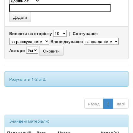
Вивести на сторінку
|
Сортування
Впорядкування
Автори
Результати 1-2 зі 2.
назад
1
далі
Знайдені матеріали:
Попередній
Дата
Назва
Автор(и)