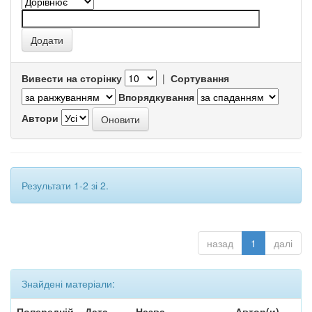
Вивести на сторінку
|
Сортування
Впорядкування
Автори
Результати 1-2 зі 2.
назад
1
далі
Знайдені матеріали:
Попередній
Дата
Назва
Автор(и)