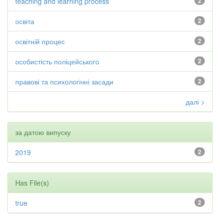
teaching and learning process
2
освіта
2
освітній процес
2
особистість поліцейського
2
правові та психологічні засади
2
далі >
за датою випуску
2019
2
Has File(s)
true
2