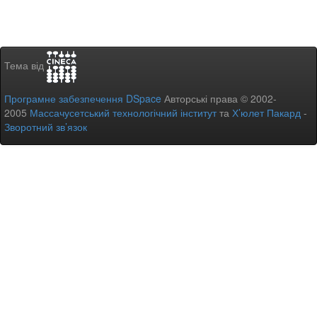
Тема від
Програмне забезпечення DSpace
Авторські права © 2002-
2005
Массачусетський технологічний інститут
та
Х’юлет Пакард
-
Зворотний зв’язок