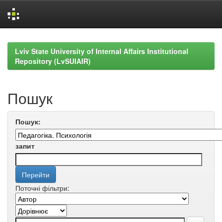
Skip
navigation
Lviv State University of Internal Affairs Institutional
Repository (LvSUIAIR)
Пошук
Пошук:
запит
Поточні фільтри: