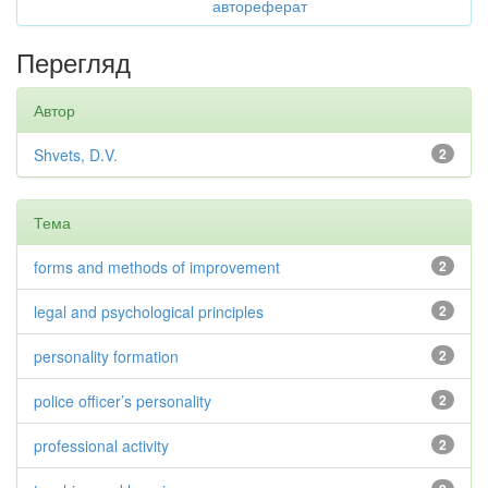
автореферат
Перегляд
Автор
Shvets, D.V.
2
Тема
forms and methods of improvement
2
legal and psychological principles
2
personality formation
2
police officer’s personality
2
professional activity
2