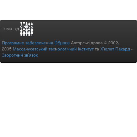
Тема від
Програмне забезпечення DSpace
Авторські права © 2002-
2005
Массачусетський технологічний інститут
та
Х’юлет Пакард
-
Зворотний зв’язок