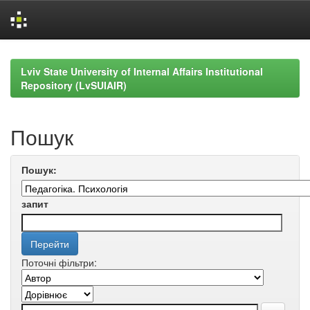
Skip
navigation
Lviv State University of Internal Affairs Institutional
Repository (LvSUIAIR)
Пошук
Пошук:
запит
Поточні фільтри: