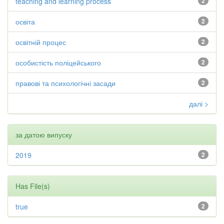
teaching and learning process
2
освіта
2
освітній процес
2
особистість поліцейського
2
правові та психологічні засади
2
далі >
за датою випуску
2019
2
Has File(s)
true
2