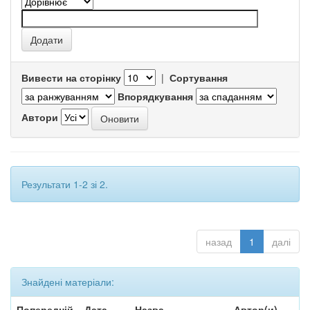
Вивести на сторінку
|
Сортування
Впорядкування
Автори
Результати 1-2 зі 2.
назад
1
далі
Знайдені матеріали:
Попередній
Дата
Назва
Автор(и)