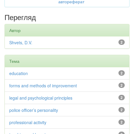
автореферат
Перегляд
Автор
Shvets, D.V.
2
Тема
education
2
forms and methods of improvement
2
legal and psychological principles
2
police officer’s personality
2
professional activity
2