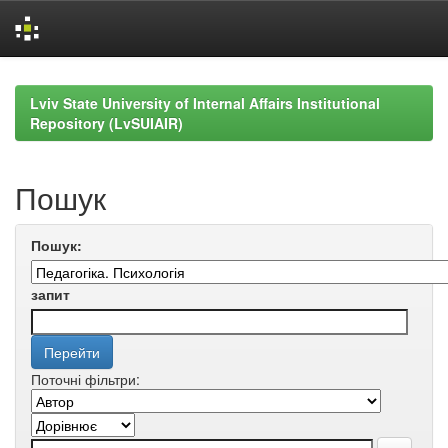
Skip
navigation
Lviv State University of Internal Affairs Institutional
Repository (LvSUIAIR)
Пошук
Пошук:
запит
Поточні фільтри: