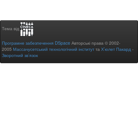
Тема від
Програмне забезпечення DSpace
Авторські права © 2002-
2005
Массачусетський технологічний інститут
та
Х’юлет Пакард
-
Зворотний зв’язок