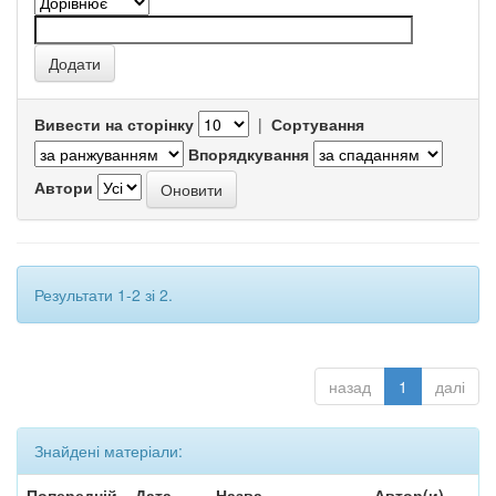
Вивести на сторінку
|
Сортування
Впорядкування
Автори
Результати 1-2 зі 2.
назад
1
далі
Знайдені матеріали:
Попередній
Дата
Назва
Автор(и)