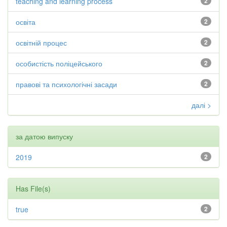
teaching and learning process
2
освіта
2
освітній процес
2
особистість поліцейського
2
правові та психологічні засади
2
далі >
за датою випуску
2019
2
Has File(s)
true
2