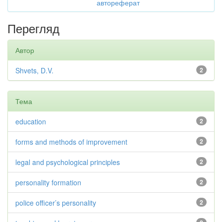
автореферат
Перегляд
Автор
Shvets, D.V.
2
Тема
education
2
forms and methods of improvement
2
legal and psychological principles
2
personality formation
2
police officer’s personality
2