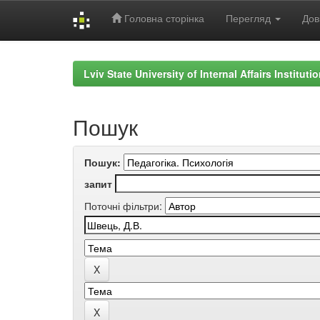
Головна сторінка
Перегляд
Дов
Skip
navigation
Lviv State University of Internal Affairs Institut
Пошук
Пошук:
запит
Поточні фільтри: