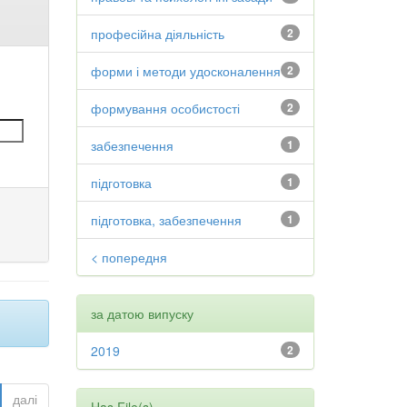
професійна діяльність
2
форми і методи удосконалення
2
формування особистості
2
забезпечення
1
підготовка
1
підготовка, забезпечення
1
< попередня
за датою випуску
2019
2
далі