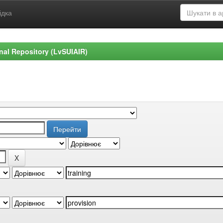
ідка
ional Repository (LvSUIAIR)