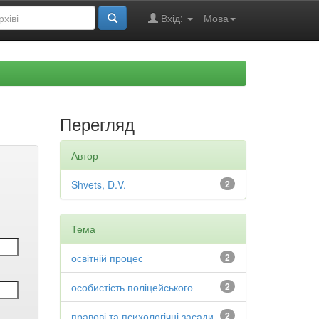
Вхід:
Мова
Перегляд
Автор
Shvets, D.V.
2
Тема
освітній процес
2
особистість поліцейського
2
правові та психологічні засади
2