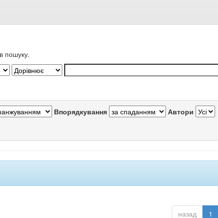
в пошуку.
Впорядкування
Автори
назад
1