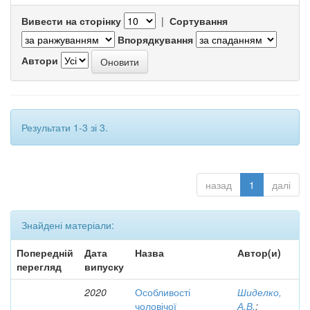
Вивести на сторінку
|
Сортування
Впорядкування
Автори
Результати 1-3 зі 3.
назад
1
далі
Знайдені матеріали:
Попередній
Дата
Назва
Автор(и)
перегляд
випуску
2020
Особливості
Шиделко,
чоловічої
А.В.
;