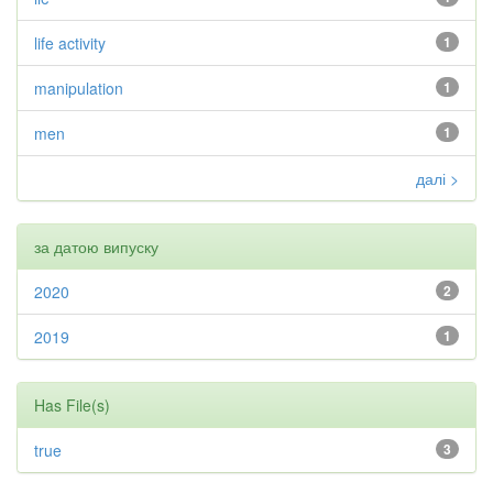
life activity
1
manipulation
1
men
1
далі >
за датою випуску
2020
2
2019
1
Has File(s)
true
3