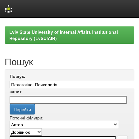
Skip
navigation
Lviv State University of Internal Affairs Institutional
Repository (LvSUIAIR)
Пошук
Пошук:
запит
Поточні фільтри: