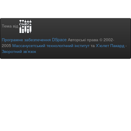
Тема від
Програмне забезпечення DSpace
Авторські права © 2002-
2005
Массачусетський технологічний інститут
та
Х’юлет Пакард
-
Зворотний зв’язок