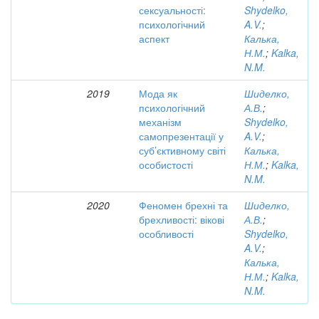
сексуальності:
Shydelko,
психологічний
A.V.
;
аспект
Калька,
Н.М.
;
Kalka,
N.M.
2019
Мода як
Шиделко,
психологічний
А.В.
;
механізм
Shydelko,
самопрезентації у
A.V.
;
суб’єктивному світі
Калька,
особистості
Н.М.
;
Kalka,
N.M.
2020
Феномен брехні та
Шиделко,
брехливості: вікові
А.В.
;
особливості
Shydelko,
A.V.
;
Калька,
Н.М.
;
Kalka,
N.M.