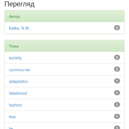
Перегляд
Автор
Kalka, N.M.
3
Тема
society
2
суспільство
2
adaptation
1
falsehood
1
fashion
1
fear
1
lie
1