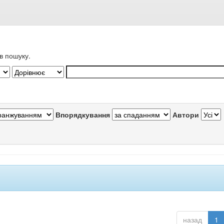
в пошуку.
Впорядкування
Автори
назад
1