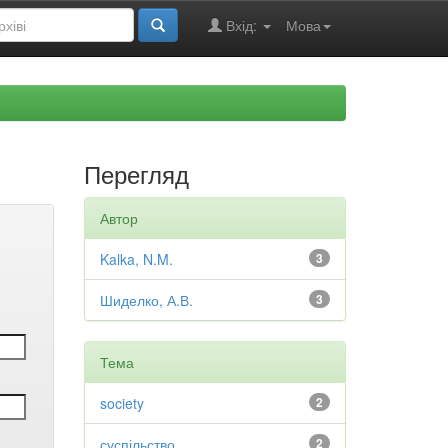
Вхід:
Мова
Перегляд
Автор
Kalka, N.M.
3
Шиделко, А.В.
3
Тема
society
2
суспільство
2