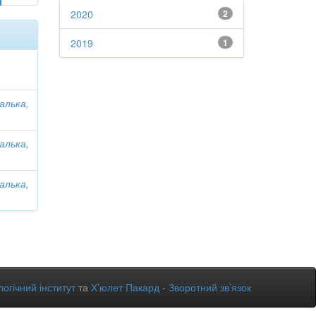
2020
2
2019
1
алька,
алька,
алька,
огічний інститут
та
Х’юлет Пакард
-
Зворотний зв’язок