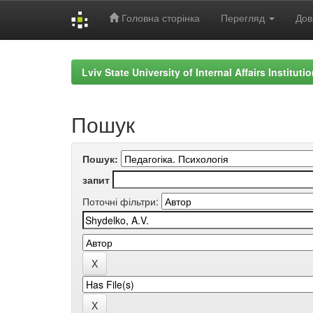
Головна сторінка
Перегляд
Дов
Skip
navigation
Lviv State University of Internal Affairs Institut
Пошук
Пошук:
запит
Поточні фільтри: