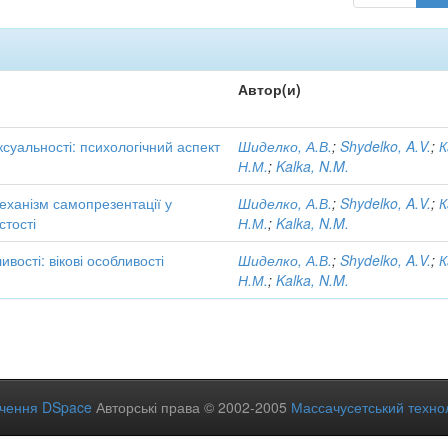
Автор(и)
ксуальності: психологічний аспект
Шиделко, А.В.
;
Shydelko, A.V.
;
К
Н.М.
;
Kalka, N.M.
еханізм самопрезентації у
Шиделко, А.В.
;
Shydelko, A.V.
;
К
стості
Н.М.
;
Kalka, N.M.
вості: вікові особливості
Шиделко, А.В.
;
Shydelko, A.V.
;
К
Н.М.
;
Kalka, N.M.
ечення DSpace
Авторські права © 2002-2005
Массачусетський технол