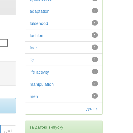
adaptation
1
falsehood
1
fashion
1
fear
1
lie
1
life activity
1
manipulation
1
men
1
далі >
за датою випуску
далі