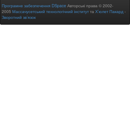
Програмне забезпечення DSpace
Авторські права © 2002-
2005
Массачусетський технологічний інститут
та
Х’юлет Пакард
-
Зворотний зв’язок