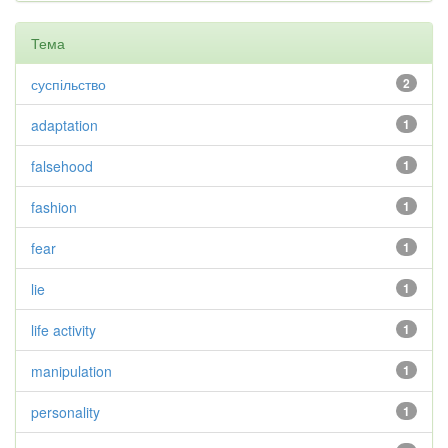
Тема
суспільство
2
adaptation
1
falsehood
1
fashion
1
fear
1
lie
1
life activity
1
manipulation
1
personality
1