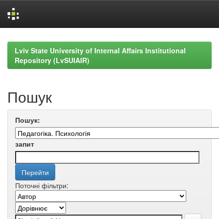
Skip
navigation
Lviv State University of Internal Affairs Institutional
Repository (LvSUIAIR)
Пошук
Пошук:
запит
Поточні фільтри: