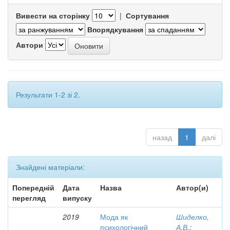
Вивести на сторінку
|
Сортування
Впорядкування
Автори
Результати 1-2 зі 2.
назад
1
далі
Знайдені матеріали:
Попередній
Дата
Назва
Автор(и)
перегляд
випуску
2019
Мода як
Шиделко,
психологічний
А.В.
;