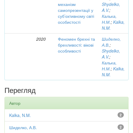
механізм
Shydelko,
самопрезентації у
A.V.
;
суб’єктивному світі
Калька,
особистості
Н.М.
;
Kalka,
N.M.
2020
Феномен брехні та
Шиделко,
брехливості: вікові
А.В.
;
особливості
Shydelko,
A.V.
;
Калька,
Н.М.
;
Kalka,
N.M.
Перегляд
Автор
Kalka, N.M.
2
Шиделко, А.В.
2