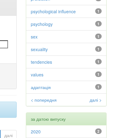
psychological influence
1
psychology
1
sex
1
sexuality
1
tendencies
1
values
1
адаптація
1
< попередня
далі >
за датою випуску
2020
2
далі