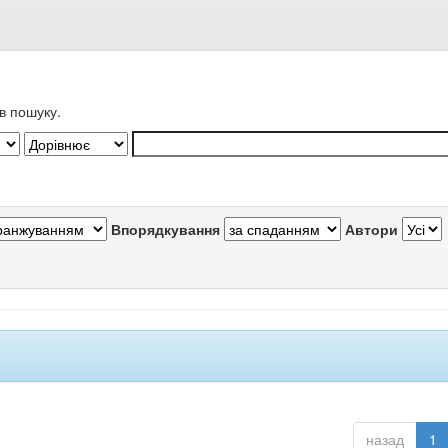
в пошуку.
Впорядкування
Автори
назад
1