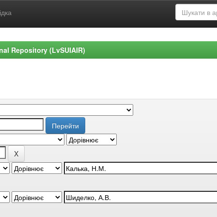
ідка
ional Repository (LvSUIAIR)