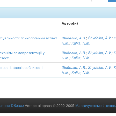
Автор(и)
ксуальності: психологічний аспект
Шиделко, А.В.
;
Shydelko, A.V.
;
К
Н.М.
;
Kalka, N.M.
еханізм самопрезентації у
Шиделко, А.В.
;
Shydelko, A.V.
;
К
стості
Н.М.
;
Kalka, N.M.
вості: вікові особливості
Шиделко, А.В.
;
Shydelko, A.V.
;
К
Н.М.
;
Kalka, N.M.
ечення DSpace
Авторські права © 2002-2005
Массачусетський технол