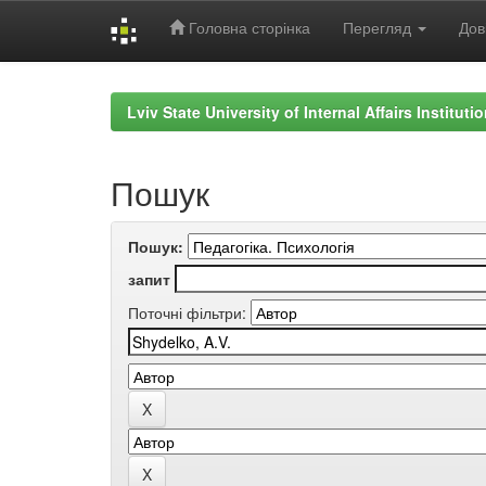
Головна сторінка
Перегляд
Дов
Skip
navigation
Lviv State University of Internal Affairs Institut
Пошук
Пошук:
запит
Поточні фільтри: