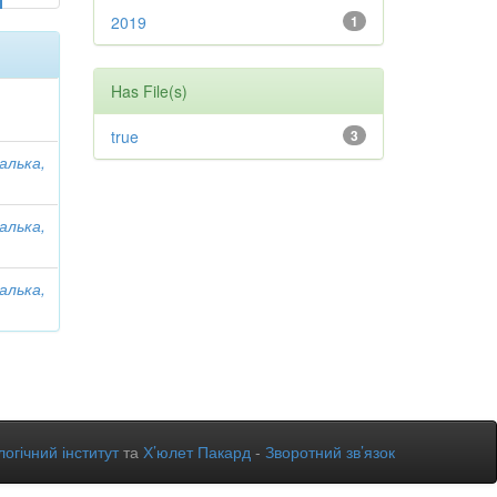
2019
1
Has File(s)
true
3
алька,
алька,
алька,
огічний інститут
та
Х’юлет Пакард
-
Зворотний зв’язок