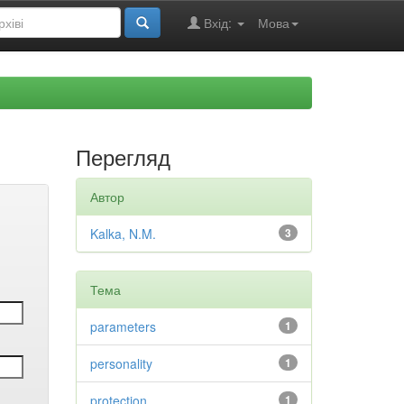
Вхід:
Мова
Перегляд
Автор
Kalka, N.M.
3
Тема
parameters
1
personality
1
protection
1