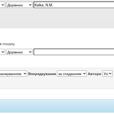
в пошуку.
Впорядкування
Автори