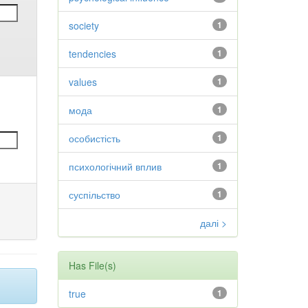
society
1
tendencies
1
values
1
мода
1
особистість
1
психологічний вплив
1
суспільство
1
далі >
Has File(s)
true
1