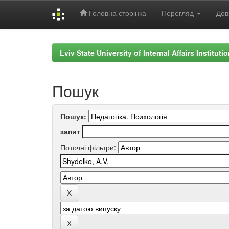
Головна сторінка
Перегляд
Дов
Skip
navigation
Lviv State University of Internal Affairs Institut
Пошук
Пошук:
запит
Поточні фільтри: