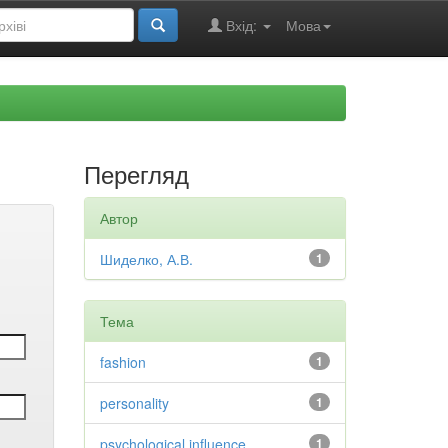
Вхід:
Мова
Перегляд
Автор
Шиделко, А.В.
1
Тема
fashion
1
personality
1
psychological influence
1