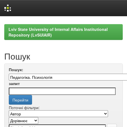
Skip
navigation
Lviv State University of Internal Affairs Institutional
Repository (LvSUIAIR)
Пошук
Пошук:
запит
Поточні фільтри: