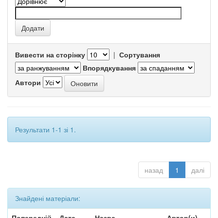
Вивести на сторінку
|
Сортування
Впорядкування
Автори
Результати 1-1 зі 1.
назад
1
далі
Знайдені матеріали:
Попередній
Дата
Назва
Автор(и)