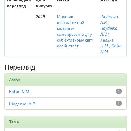
перегляд
випуску
2019
Мода як
Шиделко,
психологічний
А.В.
;
механізм
Shydelko,
самопрезентації у
A.V.
;
суб’єктивному світі
Калька,
особистості
Н.М.
;
Kalka,
N.M.
Перегляд
Автор
Kalka, N.M.
1
Шиделко, А.В.
1
Тема