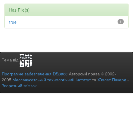
Has File(s)
true
1
Тема від
Програмне забезпечення DSpace
Авторські права © 2002-
2005
Массачусетський технологічний інститут
та
Х’юлет Пакард
-
Зворотний зв’язок