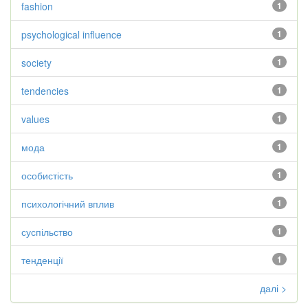
fashion
1
psychological influence
1
society
1
tendencies
1
values
1
мода
1
особистість
1
психологічний вплив
1
суспільство
1
тенденції
1
далі >