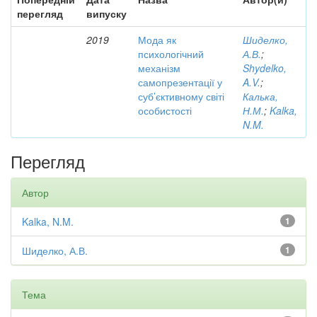
перегляд
випуску
2019
Мода як
Шиделко,
психологічний
А.В.
;
механізм
Shydelko,
самопрезентації у
A.V.
;
суб’єктивному світі
Калька,
особистості
Н.М.
;
Kalka,
N.M.
Перегляд
Автор
Kalka, N.M.
1
Шиделко, А.В.
1
Тема