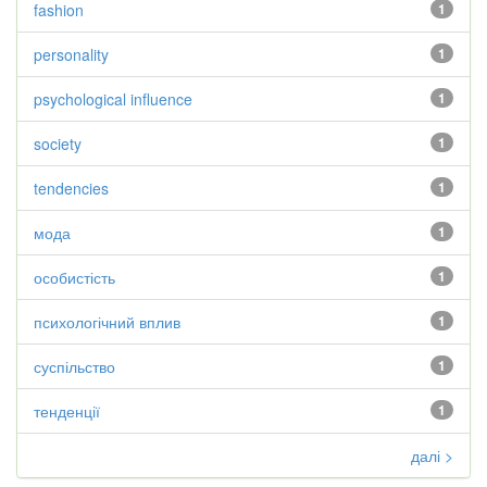
fashion
1
personality
1
psychological influence
1
society
1
tendencies
1
мода
1
особистість
1
психологічний вплив
1
суспільство
1
тенденції
1
далі >