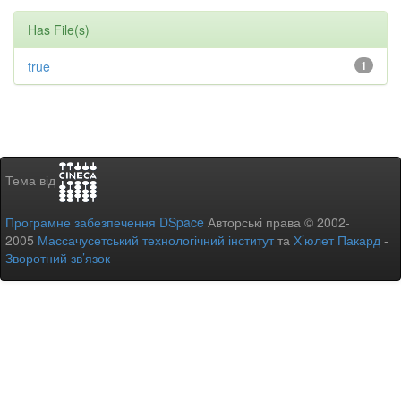
Has File(s)
true
1
Тема від
Програмне забезпечення DSpace
Авторські права © 2002-
2005
Массачусетський технологічний інститут
та
Х’юлет Пакард
-
Зворотний зв’язок