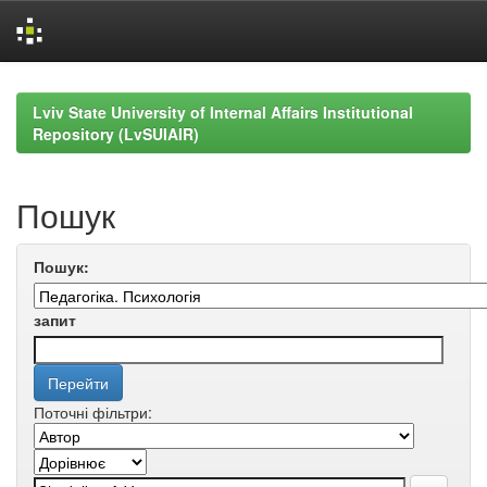
Skip
navigation
Lviv State University of Internal Affairs Institutional
Repository (LvSUIAIR)
Пошук
Пошук:
запит
Поточні фільтри: