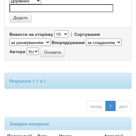
Вивести на сторінку
|
Сортування
Впорядкування
Автори
Результати 1-1 зі 1.
назад
1
далі
Знайдені матеріали:
Попередній
Дата
Назва
Автор(и)