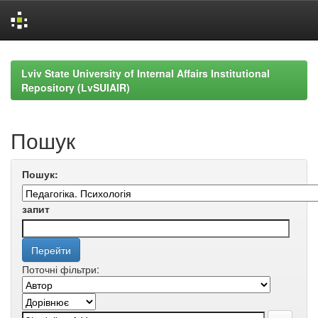
Skip
navigation
Lviv State University of Internal Affairs Institutional
Repository (LvSUIAIR)
Пошук
Пошук:
запит
Поточні фільтри: