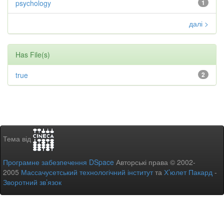
psychology
1
далі >
Has File(s)
true
2
Тема від
Програмне забезпечення DSpace
Авторські права © 2002-
2005
Массачусетський технологічний інститут
та
Х’юлет Пакард
-
Зворотний зв’язок