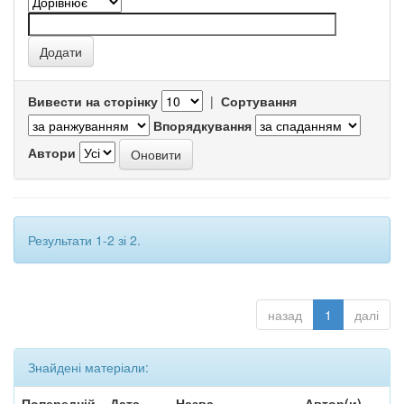
Вивести на сторінку
|
Сортування
Впорядкування
Автори
Результати 1-2 зі 2.
назад
1
далі
Знайдені матеріали:
Попередній
Дата
Назва
Автор(и)