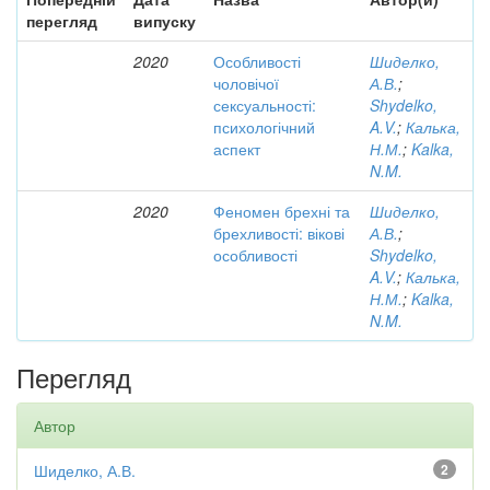
перегляд
випуску
2020
Особливості
Шиделко,
чоловічої
А.В.
;
сексуальності:
Shydelko,
психологічний
A.V.
;
Калька,
аспект
Н.М.
;
Kalka,
N.M.
2020
Феномен брехні та
Шиделко,
брехливості: вікові
А.В.
;
особливості
Shydelko,
A.V.
;
Калька,
Н.М.
;
Kalka,
N.M.
Перегляд
Автор
Шиделко, А.В.
2