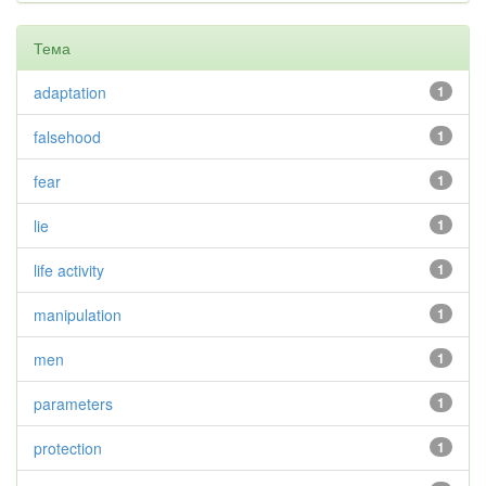
Тема
adaptation
1
falsehood
1
fear
1
lie
1
life activity
1
manipulation
1
men
1
parameters
1
protection
1