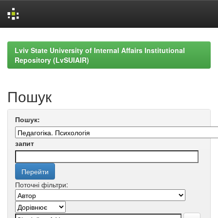
Skip
navigation
Lviv State University of Internal Affairs Institutional
Repository (LvSUIAIR)
Пошук
Пошук:
запит
Поточні фільтри: