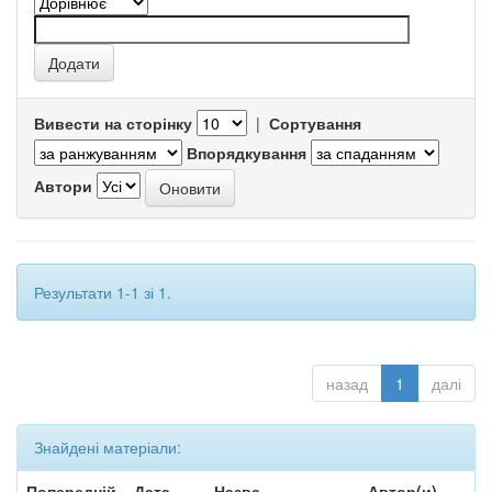
Вивести на сторінку
|
Сортування
Впорядкування
Автори
Результати 1-1 зі 1.
назад
1
далі
Знайдені матеріали:
Попередній
Дата
Назва
Автор(и)