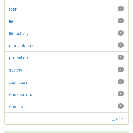
fear
1
lie
1
life activity
1
manipulation
1
protection
1
society
1
адаптація
1
брехливість
1
брехня
1
далі >