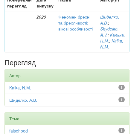
перегляд
випуску
2020
Феномен брехні
Шиделко,
та брехливості:
А.В.
;
вікові особливості
Shydelko,
A.V.
;
Калька,
Н.М.
;
Kalka,
N.M.
Перегляд
Автор
Kalka, N.M.
1
Шиделко, А.В.
1
Тема
falsehood
1