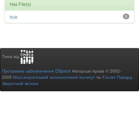
Has File(s)
true
1
Тема від
Програмне забезпечення DSpace
Авторські права © 2002-
2005
Массачусетський технологічний інститут
та
Х’юлет Пакард
-
Зворотний зв’язок