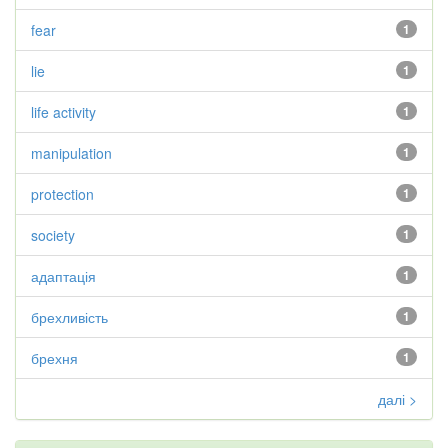
fear
1
lie
1
life activity
1
manipulation
1
protection
1
society
1
адаптація
1
брехливість
1
брехня
1
далі >