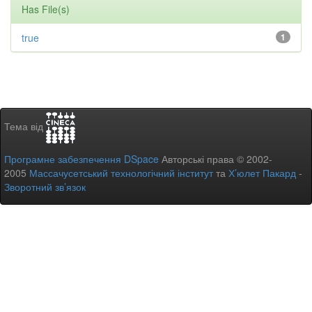
Has File(s)
true
1
Тема від
Програмне забезпечення DSpace
Авторські права © 2002-
2005
Массачусетський технологічний інститут
та
Х’юлет Пакард
-
Зворотний зв’язок