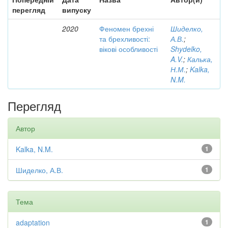
перегляд
випуску
2020
Феномен брехні
Шиделко,
та брехливості:
А.В.
;
вікові особливості
Shydelko,
A.V.
;
Калька,
Н.М.
;
Kalka,
N.M.
Перегляд
Автор
Kalka, N.M.
1
Шиделко, А.В.
1
Тема
adaptation
1