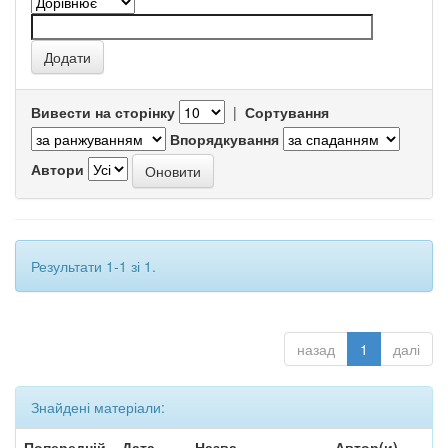
Вивести на сторінку
|
Сортування
Впорядкування
Автори
Результати 1-1 зі 1.
назад
1
далі
Знайдені матеріали:
Попередній
Дата
Назва
Автор(и)