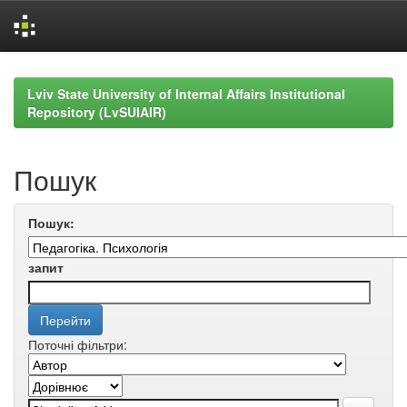
Skip
navigation
Lviv State University of Internal Affairs Institutional
Repository (LvSUIAIR)
Пошук
Пошук:
запит
Поточні фільтри: