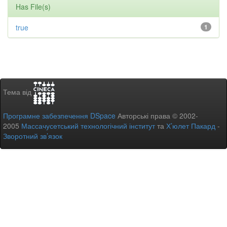
Has File(s)
true
1
Тема від
Програмне забезпечення DSpace
Авторські права © 2002-
2005
Массачусетський технологічний інститут
та
Х’юлет Пакард
-
Зворотний зв’язок