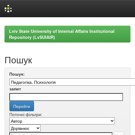
Skip
navigation
Lviv State University of Internal Affairs Institutional
Repository (LvSUIAIR)
Пошук
Пошук:
запит
Поточні фільтри: