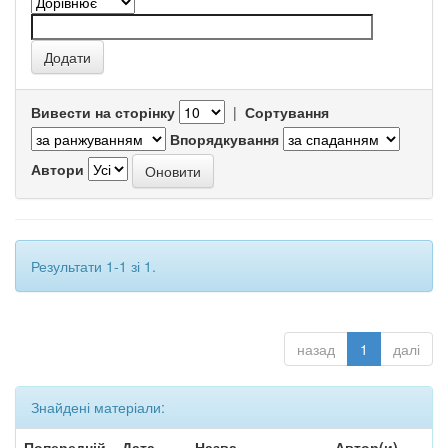
Вивести на сторінку
|
Сортування
Впорядкування
Автори
Результати 1-1 зі 1.
назад
1
далі
Знайдені матеріали:
Попередній
Дата
Назва
Автор(и)