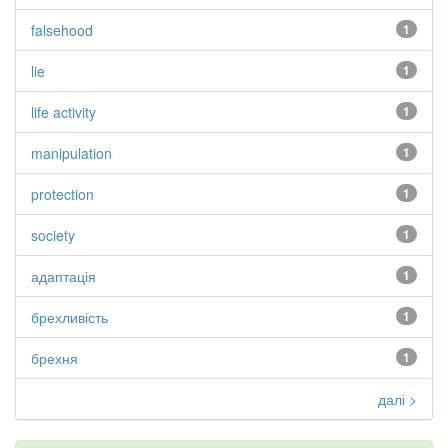
falsehood
1
lie
1
life activity
1
manipulation
1
protection
1
society
1
адаптація
1
брехливість
1
брехня
1
далі >