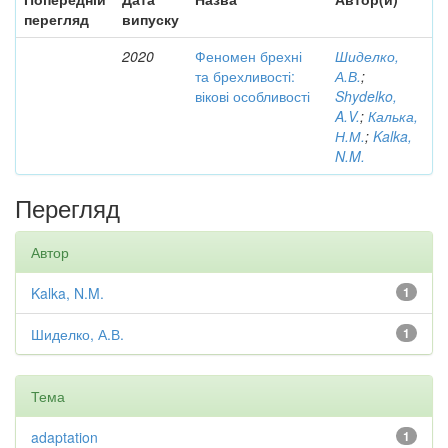
перегляд
випуску
2020
Феномен брехні
Шиделко,
та брехливості:
А.В.
;
вікові особливості
Shydelko,
A.V.
;
Калька,
Н.М.
;
Kalka,
N.M.
Перегляд
Автор
Kalka, N.M.
1
Шиделко, А.В.
1
Тема
adaptation
1