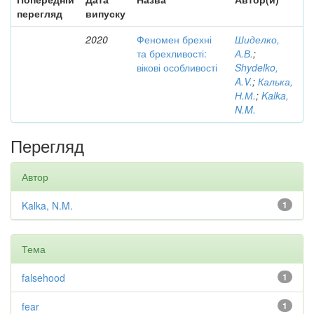
перегляд
випуску
2020
Феномен брехні
Шиделко,
та брехливості:
А.В.
;
вікові особливості
Shydelko,
A.V.
;
Калька,
Н.М.
;
Kalka,
N.M.
Перегляд
Автор
Kalka, N.M.
1
Тема
falsehood
1
fear
1