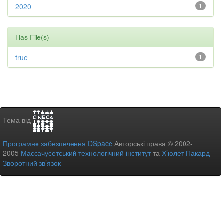
2020
1
Has File(s)
true
1
Тема від
Програмне забезпечення DSpace
Авторські права © 2002-
2005
Массачусетський технологічний інститут
та
Х’юлет Пакард
-
Зворотний зв’язок