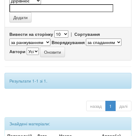
Вивести на сторінку
|
Сортування
Впорядкування
Автори
Результати 1-1 зі 1.
назад
1
далі
Знайдені матеріали:
Попередній
Дата
Назва
Автор(и)