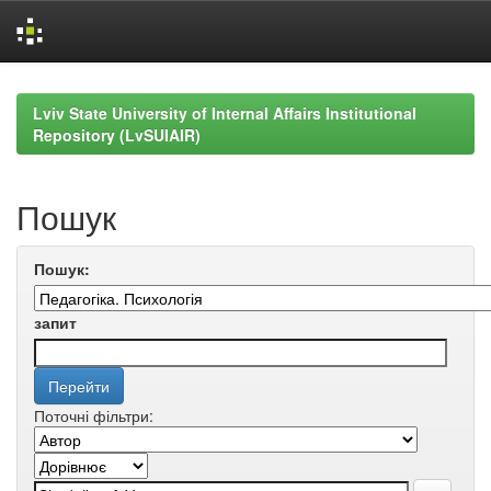
Skip
navigation
Lviv State University of Internal Affairs Institutional
Repository (LvSUIAIR)
Пошук
Пошук:
запит
Поточні фільтри: