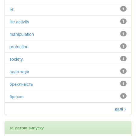
lie
1
life activity
1
manipulation
1
protection
1
society
1
адаптація
1
брехливість
1
брехня
1
далі >
за датою випуску