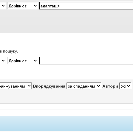
в пошуку.
Впорядкування
Автори