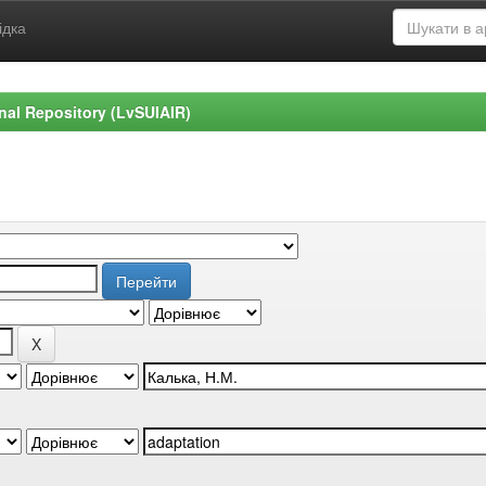
ідка
ional Repository (LvSUIAIR)