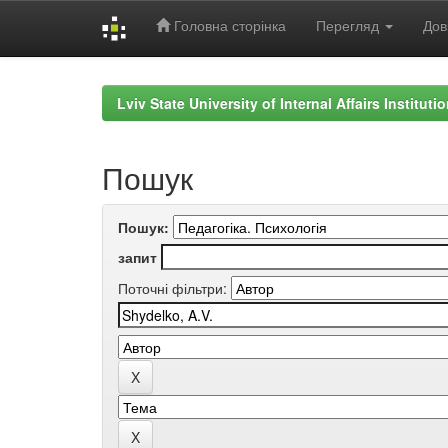
Головна сторінка
Перегляд
Дов
Skip
navigation
Lviv State University of Internal Affairs Institut
Пошук
Пошук:
запит
Поточні фільтри: