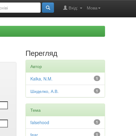
Вхід:
Мова
Перегляд
Автор
Kalka, N.M.
1
Шиделко, А.В.
1
Тема
falsehood
1
fear
1