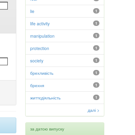
lie
1
life activity
1
manipulation
1
protection
1
society
1
брехливість
1
брехня
1
життєдіяльність
1
далі >
за датою випуску