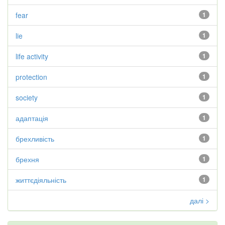
fear
1
lie
1
life activity
1
protection
1
society
1
адаптація
1
брехливість
1
брехня
1
життєдіяльність
1
далі >