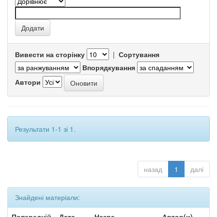
Вивести на сторінку
|
Сортування
Впорядкування
Автори
Результати 1-1 зі 1.
назад
1
далі
Знайдені матеріали:
Попередній
Дата
Назва
Автор(и)