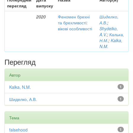
перегляд
випуску
2020
Феномен брехні
Шиделко,
та брехливості:
А.В.
;
вікові особливості
Shydelko,
A.V.
;
Калька,
Н.М.
;
Kalka,
N.M.
Перегляд
Автор
Kalka, N.M.
1
Шиделко, А.В.
1
Тема
falsehood
1