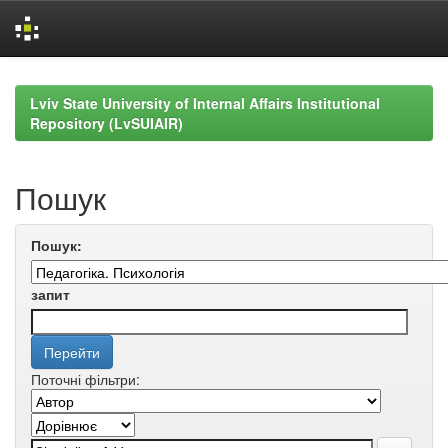
Skip
navigation
Lviv State University of Internal Affairs Institutional
Repository (LvSUIAIR)
Пошук
Пошук:
запит
Поточні фільтри: