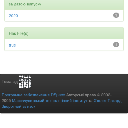
за датою випуску
2020
1
Has File(s)
true
1
Тема від
Програмне забезпечення DSpace
Авторські права © 2002-
2005
Массачусетський технологічний інститут
та
Х’юлет Пакард
-
Зворотний зв’язок