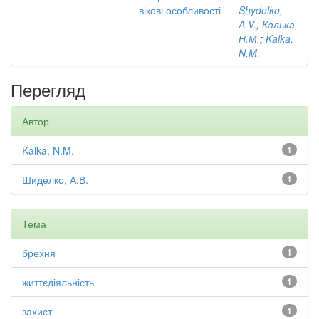
вікові особливості
Shydelko,
A.V.
;
Калька,
Н.М.
;
Kalka,
N.M.
Перегляд
Автор
Kalka, N.M.
1
Шиделко, А.В.
1
Тема
брехня
1
життєдіяльність
1
захист
1