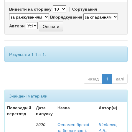
Вивести на сторінку
|
Сортування
Впорядкування
Автори
Результати 1-1 зі 1.
назад
1
далі
Знайдені матеріали:
Попередній
Дата
Назва
Автор(и)
перегляд
випуску
2020
Феномен брехні
Шиделко,
та брехливості:
А.В.
;