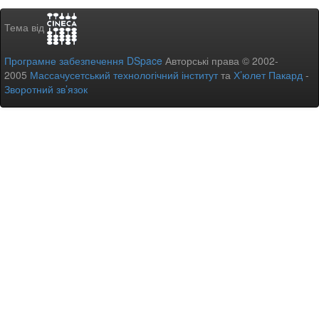
Тема від
Програмне забезпечення DSpace
Авторські права © 2002-
2005
Массачусетський технологічний інститут
та
Х’юлет Пакард
-
Зворотний зв’язок