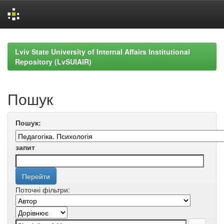
Skip
navigation
Lviv State University of Internal Affairs Institutional
Repository (LvSUIAIR)
Пошук
Пошук:
запит
Поточні фільтри: