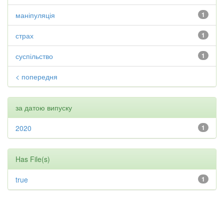
маніпуляція
1
страх
1
суспільство
1
< попередня
за датою випуску
2020
1
Has File(s)
true
1