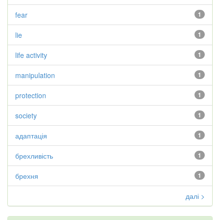
fear
1
lie
1
life activity
1
manipulation
1
protection
1
society
1
адаптація
1
брехливість
1
брехня
1
далі >