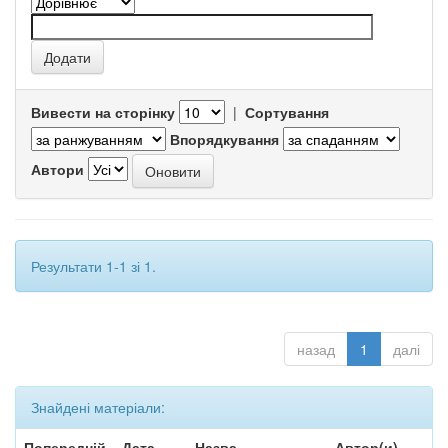
Вивести на сторінку
|
Сортування
Впорядкування
Автори
Результати 1-1 зі 1.
назад
1
далі
Знайдені матеріали:
Попередній
Дата
Назва
Автор(и)