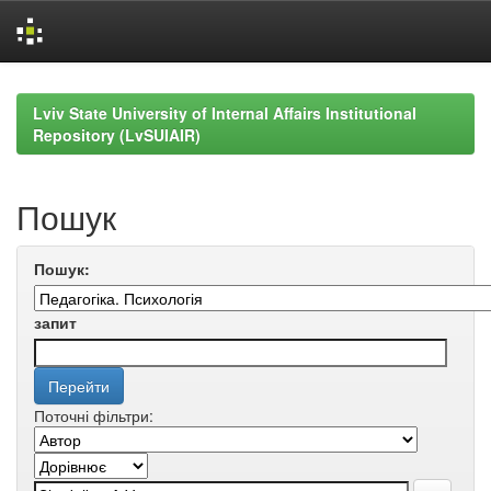
Skip
navigation
Lviv State University of Internal Affairs Institutional
Repository (LvSUIAIR)
Пошук
Пошук:
запит
Поточні фільтри: