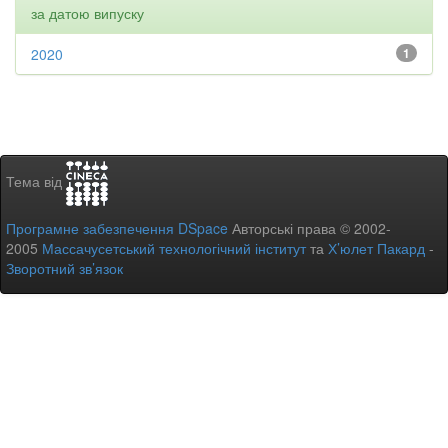
за датою випуску
2020
1
Тема від
Програмне забезпечення DSpace
Авторські права © 2002-
2005
Массачусетський технологічний інститут
та
Х’юлет Пакард
-
Зворотний зв’язок