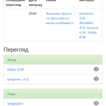
перегляд
випуску
2020
Феномен брехні
Шиделко,
та брехливості:
А.В.
;
вікові особливості
Shydelko,
A.V.
;
Калька,
Н.М.
;
Kalka,
N.M.
Перегляд
Автор
Kalka, N.M.
1
Шиделко, А.В.
1
Тема
adaptation
1