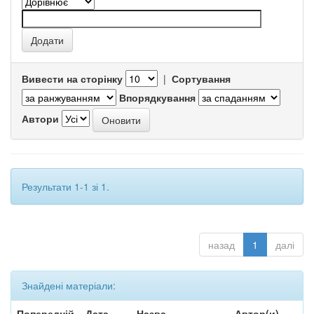
Вивести на сторінку
|
Сортування
Впорядкування
Автори
Результати 1-1 зі 1.
назад
1
далі
Знайдені матеріали:
Попередній
Дата
Назва
Автор(и)