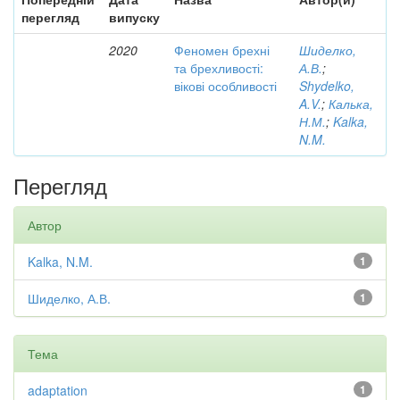
перегляд
випуску
2020
Феномен брехні
Шиделко,
та брехливості:
А.В.
;
вікові особливості
Shydelko,
A.V.
;
Калька,
Н.М.
;
Kalka,
N.M.
Перегляд
Автор
Kalka, N.M.
1
Шиделко, А.В.
1
Тема
adaptation
1