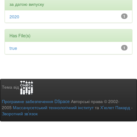
за датою випуску
2020
1
Has File(s)
true
1
Тема від
Програмне забезпечення DSpace
Авторські права © 2002-
2005
Массачусетський технологічний інститут
та
Х’юлет Пакард
-
Зворотний зв’язок