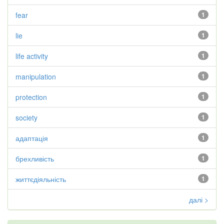
fear
1
lie
1
life activity
1
manipulation
1
protection
1
society
1
адаптація
1
брехливість
1
життєдіяльність
1
далі >