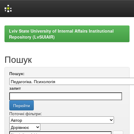
Skip
navigation
Lviv State University of Internal Affairs Institutional
Repository (LvSUIAIR)
Пошук
Пошук:
запит
Поточні фільтри: