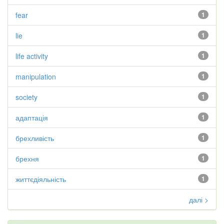
fear
1
lie
1
life activity
1
manipulation
1
society
1
адаптація
1
брехливість
1
брехня
1
життєдіяльність
1
далі >