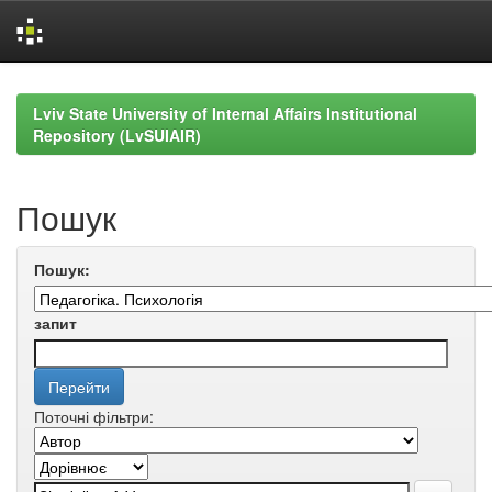
Skip
navigation
Lviv State University of Internal Affairs Institutional
Repository (LvSUIAIR)
Пошук
Пошук:
запит
Поточні фільтри: