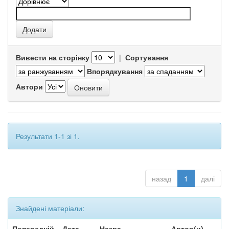
Вивести на сторінку
|
Сортування
Впорядкування
Автори
Результати 1-1 зі 1.
назад
1
далі
Знайдені матеріали:
Попередній
Дата
Назва
Автор(и)