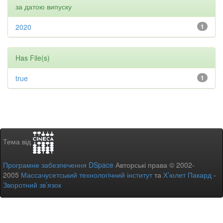
за датою випуску
2020
1
Has File(s)
true
1
Тема від
Програмне забезпечення DSpace
Авторські права © 2002-
2005
Массачусетський технологічний інститут
та
Х’юлет Пакард
-
Зворотний зв’язок