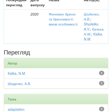
перегляд
випуску
2020
Феномен брехні
Шиделко,
та брехливості:
А.В.
;
вікові особливості
Shydelko,
A.V.
;
Калька,
Н.М.
;
Kalka,
N.M.
Перегляд
Автор
Kalka, N.M.
1
Шиделко, А.В.
1
Тема
adaptation
1