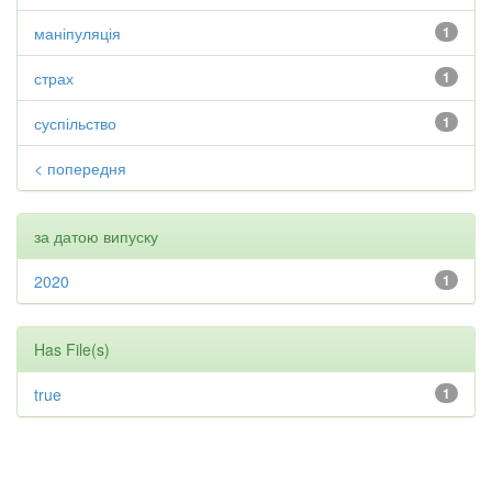
маніпуляція
1
страх
1
суспільство
1
< попередня
за датою випуску
2020
1
Has File(s)
true
1