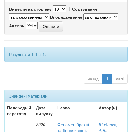
Вивести на сторінку
|
Сортування
Впорядкування
Автори
Результати 1-1 зі 1.
назад
1
далі
Знайдені матеріали:
Попередній
Дата
Назва
Автор(и)
перегляд
випуску
2020
Феномен брехні
Шиделко,
та брехливості:
А.В.
;