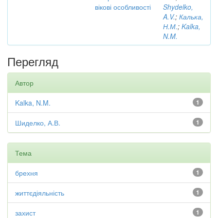
вікові особливості
Shydelko,
A.V.
;
Калька,
Н.М.
;
Kalka,
N.M.
Перегляд
Автор
Kalka, N.M.
1
Шиделко, А.В.
1
Тема
брехня
1
життєдіяльність
1
захист
1