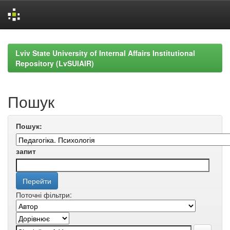
Skip
navigation
Lviv State University of Internal Affairs Institutional
Repository (LvSUIAIR)
Пошук
Пошук:
запит
Поточні фільтри: