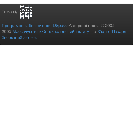
Тема від
Програмне забезпечення DSpace
Авторські права © 2002-
2005
Массачусетський технологічний інститут
та
Х’юлет Пакард
-
Зворотний зв’язок