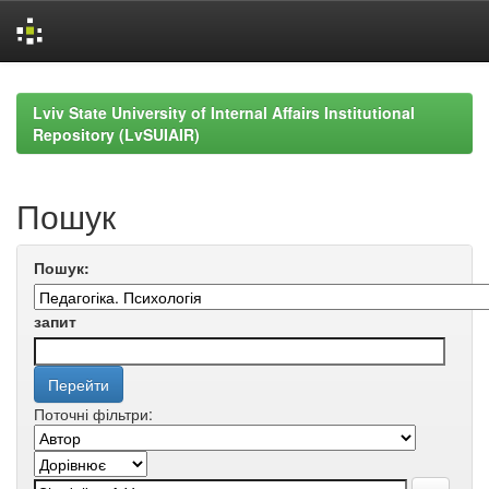
Skip
navigation
Lviv State University of Internal Affairs Institutional
Repository (LvSUIAIR)
Пошук
Пошук:
запит
Поточні фільтри: