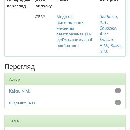
перегляд
випуску
2019
Мода як
Шиделко,
психологічний
А.В.
;
механізм
Shydelko,
самопрезентації у
A.V.
;
суб’єктивному світі
Калька,
особистості
Н.М.
;
Kalka,
N.M.
Перегляд
Автор
Kalka, N.M.
1
Шиделко, А.В.
1
Тема