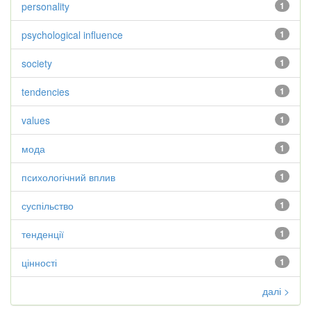
personality
1
psychological influence
1
society
1
tendencies
1
values
1
мода
1
психологічний вплив
1
суспільство
1
тенденції
1
цінності
1
далі >