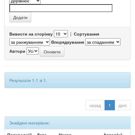
Вивести на сторінку
|
Сортування
Впорядкування
Автори
Результати 1-1 зі 1.
назад
1
далі
Знайдені матеріали:
Попередній
Дата
Назва
Автор(и)