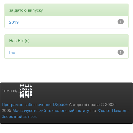
за датою випуску
2019
1
Has File(s)
true
1
Тема від
Програмне забезпечення DSpace
Авторські права © 2002-
2005
Массачусетський технологічний інститут
та
Х’юлет Пакард
-
Зворотний зв’язок