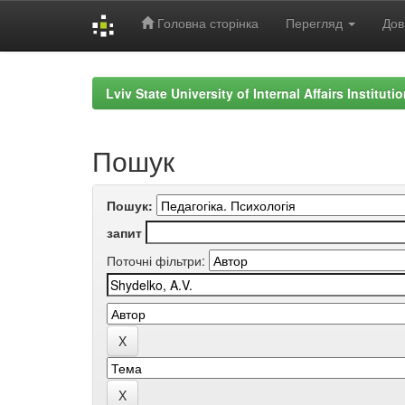
Головна сторінка
Перегляд
Дов
Skip
navigation
Lviv State University of Internal Affairs Institut
Пошук
Пошук:
запит
Поточні фільтри: