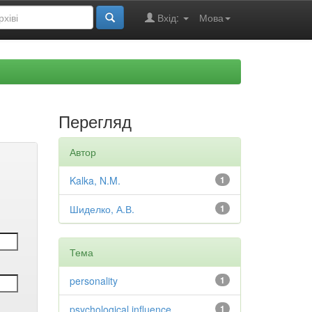
Вхід:
Мова
Перегляд
Автор
Kalka, N.M.
1
Шиделко, А.В.
1
Тема
personality
1
psychological influence
1