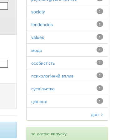
society
1
tendencies
1
values
1
мода
1
особистість
1
психологічний вплив
1
суспільство
1
цінності
1
далі >
за датою випуску