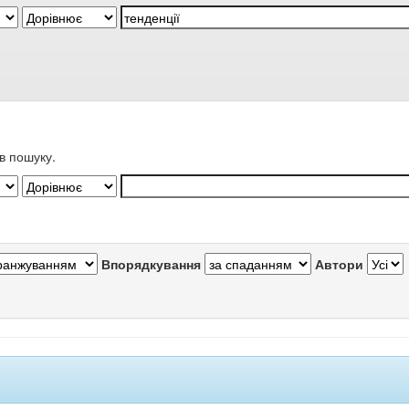
в пошуку.
Впорядкування
Автори