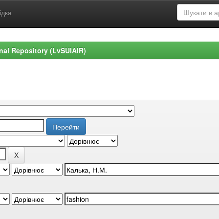
ідка
ional Repository (LvSUIAIR)