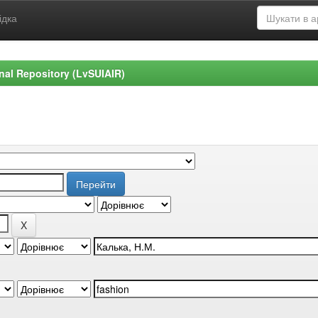
ідка
ional Repository (LvSUIAIR)