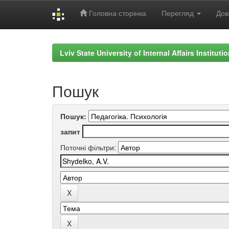
Головна сторінка
Перегляд
Дов
Skip
navigation
Lviv State University of Internal Affairs Institut
Пошук
Пошук:
запит
Поточні фільтри: