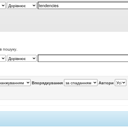
в пошуку.
Впорядкування
Автори