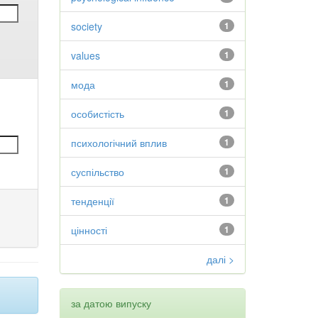
society
1
values
1
мода
1
особистість
1
психологічний вплив
1
суспільство
1
тенденції
1
цінності
1
далі >
за датою випуску