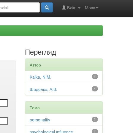
Вхід:
Мова
Перегляд
Автор
Kalka, N.M.
1
Шиделко, А.В.
1
Тема
personality
1
psychological influence
1