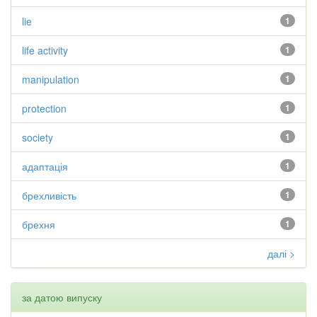
lie
1
life activity
1
manipulation
1
protection
1
society
1
адаптація
1
брехливість
1
брехня
1
далі >
за датою випуску