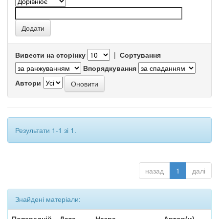
Вивести на сторінку
|
Сортування
Впорядкування
Автори
Результати 1-1 зі 1.
назад
1
далі
Знайдені матеріали:
Попередній
Дата
Назва
Автор(и)