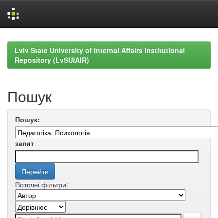
Skip
navigation
Lviv State University of Internal Affairs Institutional
Repository (LvSUIAIR)
Пошук
Пошук:
запит
Поточні фільтри: