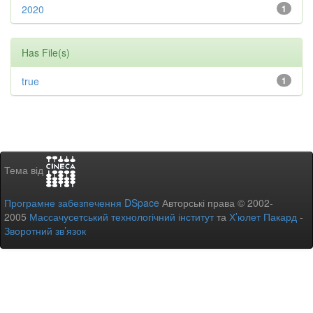
2020
1
Has File(s)
true
1
Тема від
Програмне забезпечення DSpace
Авторські права © 2002-
2005
Массачусетський технологічний інститут
та
Х’юлет Пакард
-
Зворотний зв’язок