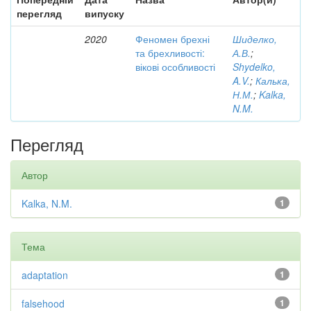
перегляд
випуску
2020
Феномен брехні
Шиделко,
та брехливості:
А.В.
;
вікові особливості
Shydelko,
A.V.
;
Калька,
Н.М.
;
Kalka,
N.M.
Перегляд
Автор
Kalka, N.M.
1
Тема
adaptation
1
falsehood
1