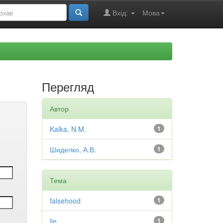
Вхід:
Мова
Перегляд
Автор
Kalka, N.M.
1
Шиделко, А.В.
1
Тема
falsehood
1
lie
1