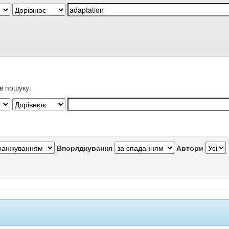
в пошуку.
Впорядкування
Автори