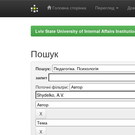
Головна сторінка
Перегляд
Дов
Skip
navigation
Lviv State University of Internal Affairs Institut
Пошук
Пошук:
запит
Поточні фільтри: