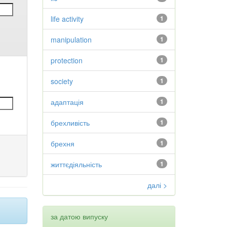
life activity
1
manipulation
1
protection
1
society
1
адаптація
1
брехливість
1
брехня
1
життєдіяльність
1
далі >
за датою випуску