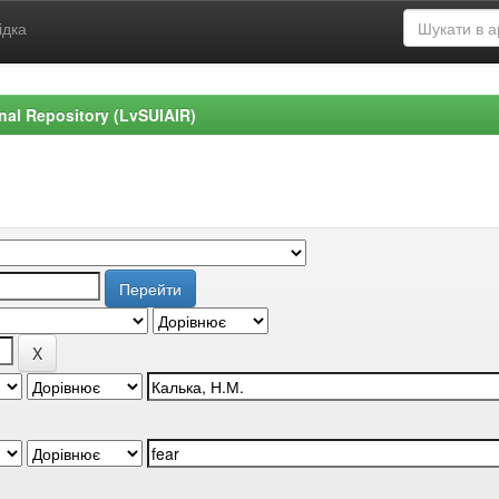
ідка
ional Repository (LvSUIAIR)