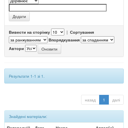
Вивести на сторінку
|
Сортування
Впорядкування
Автори
Результати 1-1 зі 1.
назад
1
далі
Знайдені матеріали:
Попередній
Дата
Назва
Автор(и)