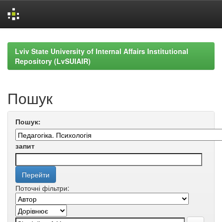
Skip
navigation
Lviv State University of Internal Affairs Institutional
Repository (LvSUIAIR)
Пошук
Пошук:
запит
Поточні фільтри: