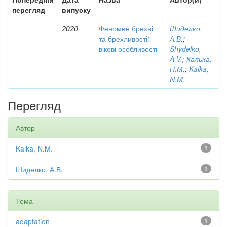
перегляд
випуску
2020
Феномен брехні
Шиделко,
та брехливості:
А.В.
;
вікові особливості
Shydelko,
A.V.
;
Калька,
Н.М.
;
Kalka,
N.M.
Перегляд
Автор
Kalka, N.M.
1
Шиделко, А.В.
1
Тема
adaptation
1