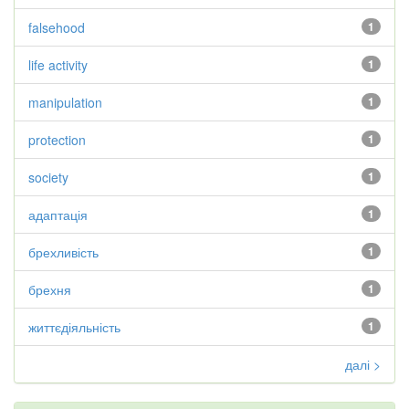
falsehood
1
life activity
1
manipulation
1
protection
1
society
1
адаптація
1
брехливість
1
брехня
1
життєдіяльність
1
далі >