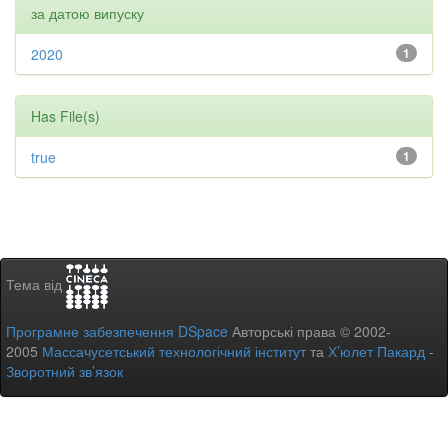
за датою випуску
2020
1
Has File(s)
true
1
Тема від
Програмне забезпечення DSpace
Авторські права © 2002-
2005
Массачусетський технологічний інститут
та
Х’юлет Пакард
-
Зворотний зв’язок