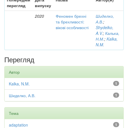
перегляд
випуску
2020
Феномен брехні
Шиделко,
та брехливості:
А.В.
;
вікові особливості
Shydelko,
A.V.
;
Калька,
Н.М.
;
Kalka,
N.M.
Перегляд
Автор
Kalka, N.M.
1
Шиделко, А.В.
1
Тема
adaptation
1