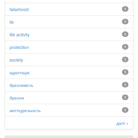
falsehood
1
lie
1
life activity
1
protection
1
society
1
адаптація
1
брехливість
1
брехня
1
життєдіяльність
1
далі >