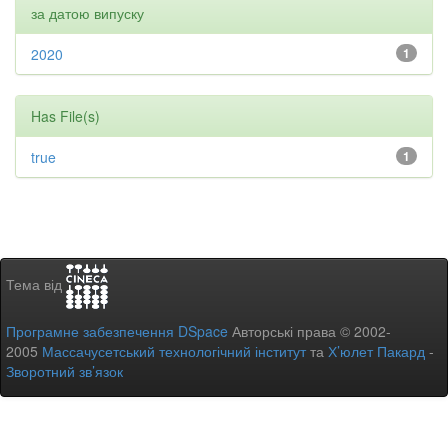
за датою випуску
2020
1
Has File(s)
true
1
Тема від
Програмне забезпечення DSpace
Авторські права © 2002-
2005
Массачусетський технологічний інститут
та
Х’юлет Пакард
-
Зворотний зв’язок