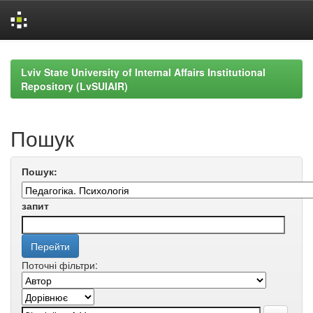
Skip
navigation
Lviv State University of Internal Affairs Institutional
Repository (LvSUIAIR)
Пошук
Пошук:
запит
Поточні фільтри: