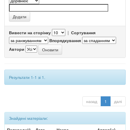
Вивести на сторінку
|
Сортування
Впорядкування
Автори
Результати 1-1 зі 1.
назад
1
далі
Знайдені матеріали:
Попередній
Дата
Назва
Автор(и)