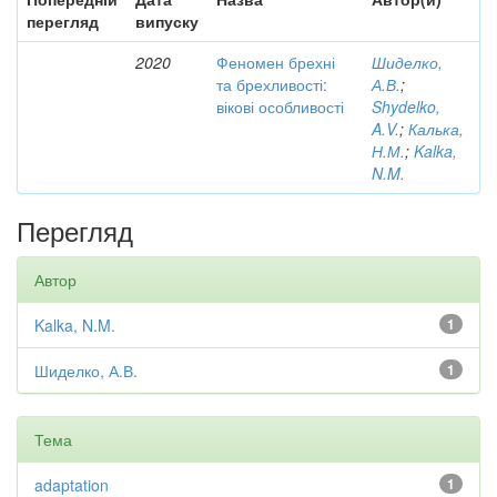
перегляд
випуску
2020
Феномен брехні
Шиделко,
та брехливості:
А.В.
;
вікові особливості
Shydelko,
A.V.
;
Калька,
Н.М.
;
Kalka,
N.M.
Перегляд
Автор
Kalka, N.M.
1
Шиделко, А.В.
1
Тема
adaptation
1