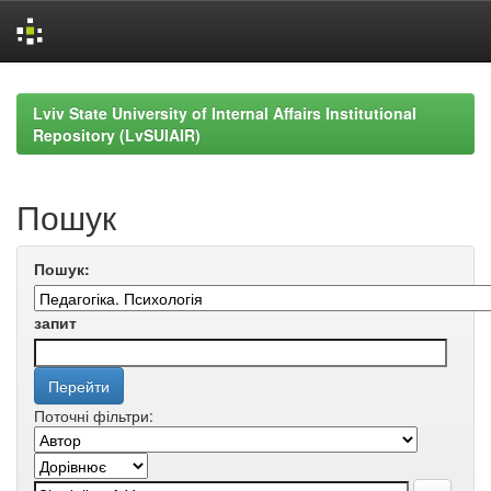
Skip
navigation
Lviv State University of Internal Affairs Institutional
Repository (LvSUIAIR)
Пошук
Пошук:
запит
Поточні фільтри: