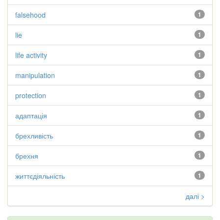
falsehood
1
lie
1
life activity
1
manipulation
1
protection
1
адаптація
1
брехливість
1
брехня
1
життєдіяльність
1
далі >