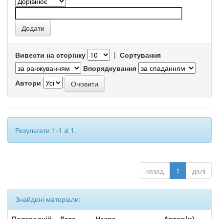
Вивести на сторінку
|
Сортування
Впорядкування
Автори
Результати 1-1 зі 1.
назад
1
далі
Знайдені матеріали:
Попередній
Дата
Назва
Автор(и)