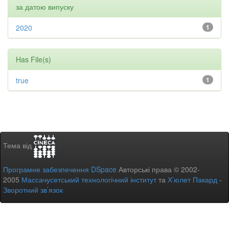
за датою випуску
2020
1
Has File(s)
true
1
Тема від
Програмне забезпечення DSpace
Авторські права © 2002-
2005
Массачусетський технологічний інститут
та
Х’юлет Пакард
-
Зворотний зв’язок