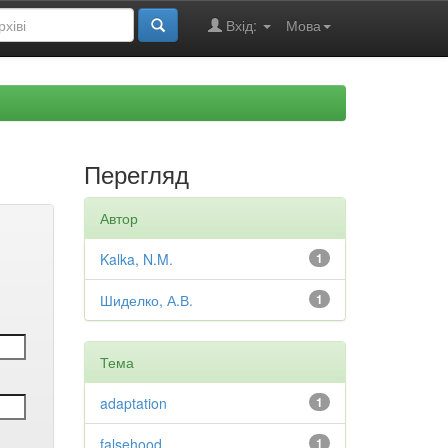
Вхід:
Мова
Перегляд
Автор
Kalka, N.M.
1
Шиделко, А.В.
1
Тема
adaptation
1
falsehood
1