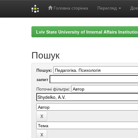
Головна сторінка
Перегляд
Дов
Skip
navigation
Lviv State University of Internal Affairs Institut
Пошук
Пошук:
запит
Поточні фільтри: