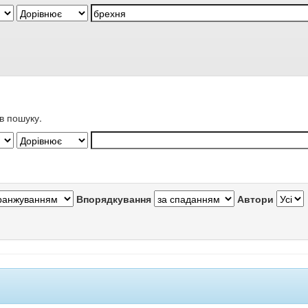
в пошуку.
Впорядкування
Автори