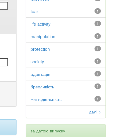
fear
1
life activity
1
manipulation
1
protection
1
society
1
адаптація
1
брехливість
1
життєдіяльність
1
далі >
за датою випуску