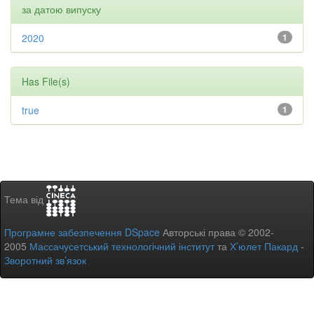
за датою випуску
2020
1
Has File(s)
true
1
Тема від
Програмне забезпечення DSpace
Авторські права © 2002-
2005
Массачусетський технологічний інститут
та
Х’юлет Пакард
-
Зворотний зв’язок