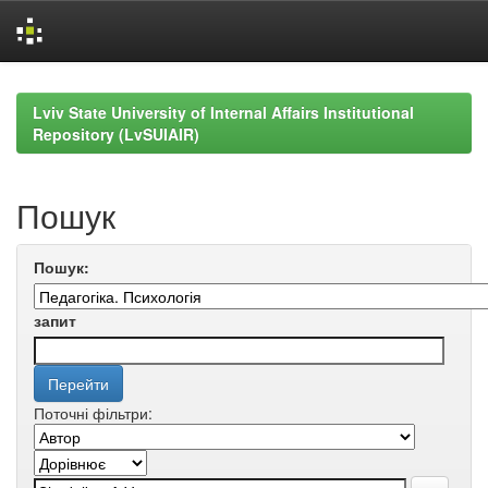
Skip
navigation
Lviv State University of Internal Affairs Institutional
Repository (LvSUIAIR)
Пошук
Пошук:
запит
Поточні фільтри: