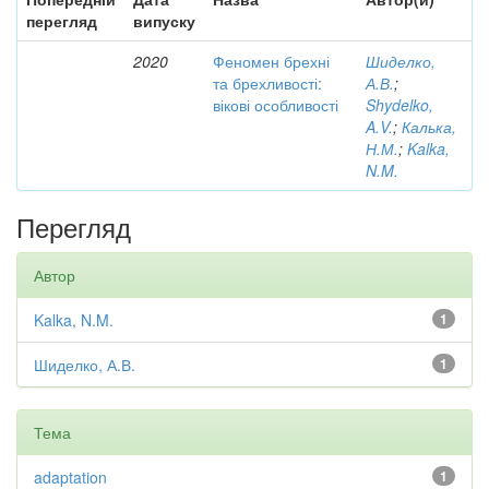
перегляд
випуску
2020
Феномен брехні
Шиделко,
та брехливості:
А.В.
;
вікові особливості
Shydelko,
A.V.
;
Калька,
Н.М.
;
Kalka,
N.M.
Перегляд
Автор
Kalka, N.M.
1
Шиделко, А.В.
1
Тема
adaptation
1