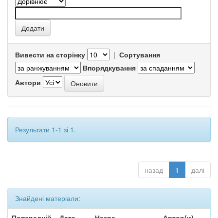
Вивести на сторінку
|
Сортування
Впорядкування
Автори
Результати 1-1 зі 1.
назад
1
далі
Знайдені матеріали:
Попередній
Дата
Назва
Автор(и)