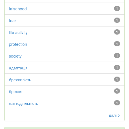
falsehood
1
fear
1
life activity
1
protection
1
society
1
адаптація
1
брехливість
1
брехня
1
життєдіяльність
1
далі >