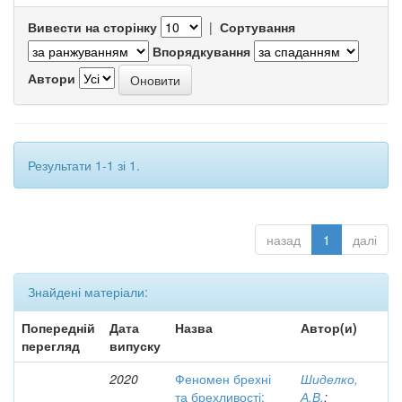
Вивести на сторінку
|
Сортування
Впорядкування
Автори
Результати 1-1 зі 1.
назад
1
далі
Знайдені матеріали:
Попередній
Дата
Назва
Автор(и)
перегляд
випуску
2020
Феномен брехні
Шиделко,
та брехливості:
А.В.
;