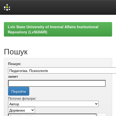
Skip
navigation
Lviv State University of Internal Affairs Institutional
Repository (LvSUIAIR)
Пошук
Пошук:
запит
Поточні фільтри: