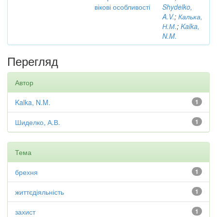
вікові особливості
Shydelko,
A.V.
;
Калька,
Н.М.
;
Kalka,
N.M.
Перегляд
Автор
Kalka, N.M.
1
Шиделко, А.В.
1
Тема
брехня
1
життєдіяльність
1
захист
1