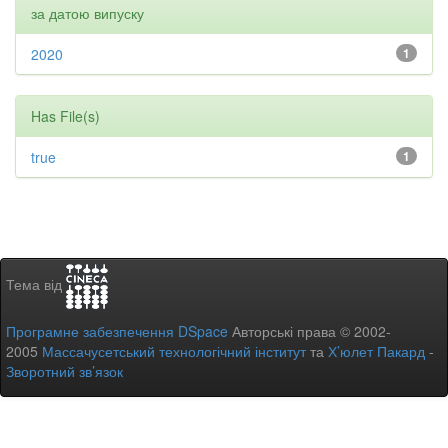
за датою випуску
2020
1
Has File(s)
true
1
Тема від
Програмне забезпечення DSpace
Авторські права © 2002-
2005
Массачусетський технологічний інститут
та
Х’юлет Пакард
-
Зворотний зв’язок