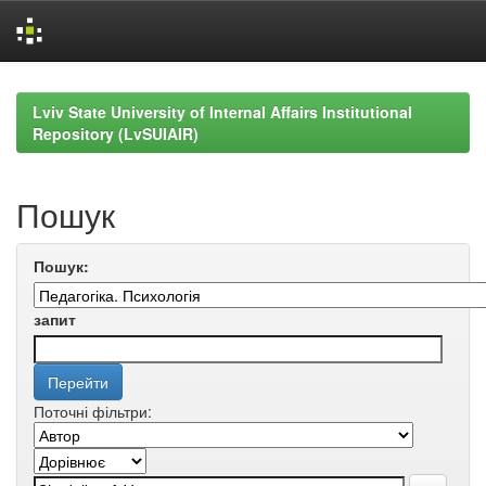
Skip
navigation
Lviv State University of Internal Affairs Institutional
Repository (LvSUIAIR)
Пошук
Пошук:
запит
Поточні фільтри: