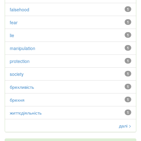
falsehood
1
fear
1
lie
1
manipulation
1
protection
1
society
1
брехливість
1
брехня
1
життєдіяльність
1
далі >