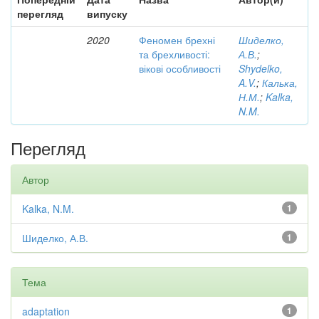
перегляд
випуску
2020
Феномен брехні
Шиделко,
та брехливості:
А.В.
;
вікові особливості
Shydelko,
A.V.
;
Калька,
Н.М.
;
Kalka,
N.M.
Перегляд
Автор
Kalka, N.M.
1
Шиделко, А.В.
1
Тема
adaptation
1