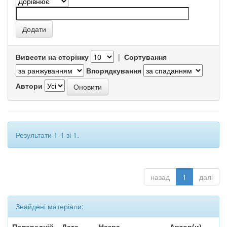
Вивести на сторінку
|
Сортування
Впорядкування
Автори
Результати 1-1 зі 1.
назад
1
далі
Знайдені матеріали:
Попередній
Дата
Назва
Автор(и)