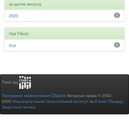
за датою випуску
2020
1
Has File(s)
true
1
Тема від
Програмне забезпечення DSpace
Авторські права © 2002-
2005
Массачусетський технологічний інститут
та
Х’юлет Пакард
-
Зворотний зв’язок