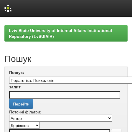
Skip
navigation
Lviv State University of Internal Affairs Institutional
Repository (LvSUIAIR)
Пошук
Пошук:
запит
Поточні фільтри: