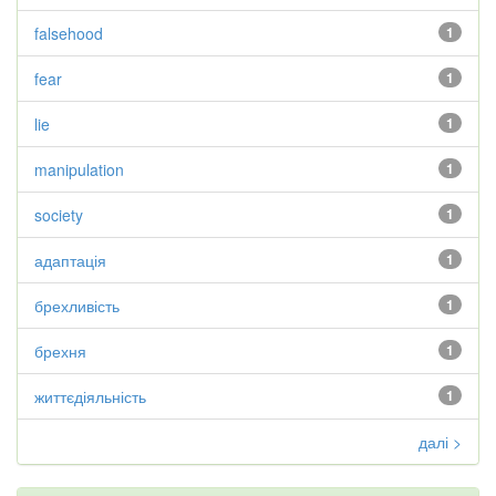
falsehood
1
fear
1
lie
1
manipulation
1
society
1
адаптація
1
брехливість
1
брехня
1
життєдіяльність
1
далі >