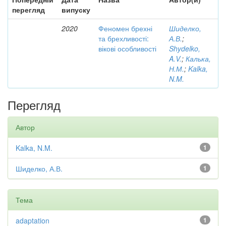
перегляд
випуску
2020
Феномен брехні
Шиделко,
та брехливості:
А.В.
;
вікові особливості
Shydelko,
A.V.
;
Калька,
Н.М.
;
Kalka,
N.M.
Перегляд
Автор
Kalka, N.M.
1
Шиделко, А.В.
1
Тема
adaptation
1