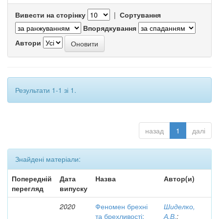
Вивести на сторінку
|
Сортування
Впорядкування
Автори
Результати 1-1 зі 1.
назад
1
далі
Знайдені матеріали:
Попередній
Дата
Назва
Автор(и)
перегляд
випуску
2020
Феномен брехні
Шиделко,
та брехливості:
А.В.
;