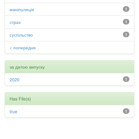
маніпуляція
1
страх
1
суспільство
1
< попередня
за датою випуску
2020
1
Has File(s)
true
1