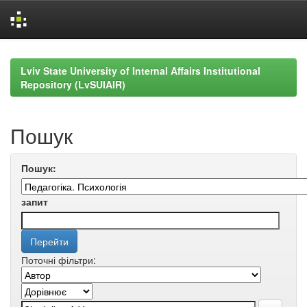
Skip
navigation
Lviv State University of Internal Affairs Institutional
Repository (LvSUIAIR)
Пошук
Пошук:
запит
Поточні фільтри: