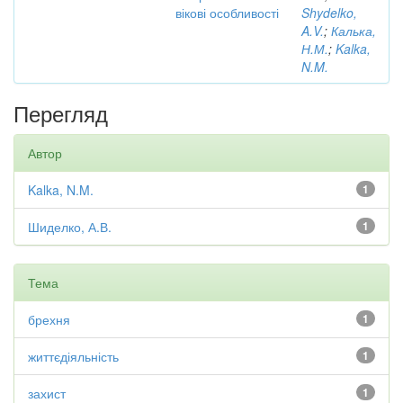
вікові особливості
Shydelko,
A.V.
;
Калька,
Н.М.
;
Kalka,
N.M.
Перегляд
Автор
Kalka, N.M.
1
Шиделко, А.В.
1
Тема
брехня
1
життєдіяльність
1
захист
1