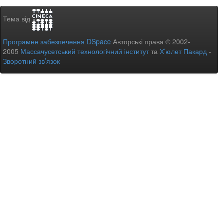
Тема від
Програмне забезпечення DSpace
Авторські права © 2002-
2005
Массачусетський технологічний інститут
та
Х’юлет Пакард
-
Зворотний зв’язок