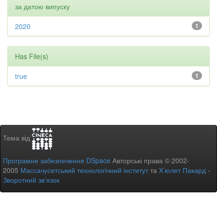
за датою випуску
2020
1
Has File(s)
true
1
Тема від
Програмне забезпечення DSpace
Авторські права © 2002-
2005
Массачусетський технологічний інститут
та
Х’юлет Пакард
-
Зворотний зв’язок