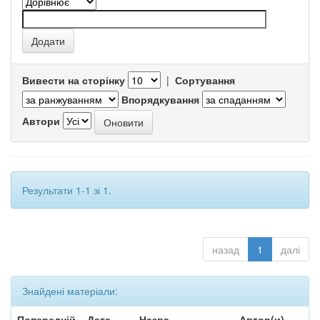
Вивести на сторінку
|
Сортування
Впорядкування
Автори
Результати 1-1 зі 1.
назад
1
далі
Знайдені матеріали:
Попередній
Дата
Назва
Автор(и)