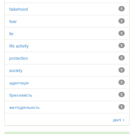
falsehood
1
fear
1
lie
1
life activity
1
protection
1
society
1
адаптація
1
брехливість
1
життєдіяльність
1
далі >