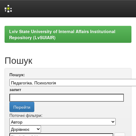
Skip
navigation
Lviv State University of Internal Affairs Institutional
Repository (LvSUIAIR)
Пошук
Пошук:
запит
Поточні фільтри: