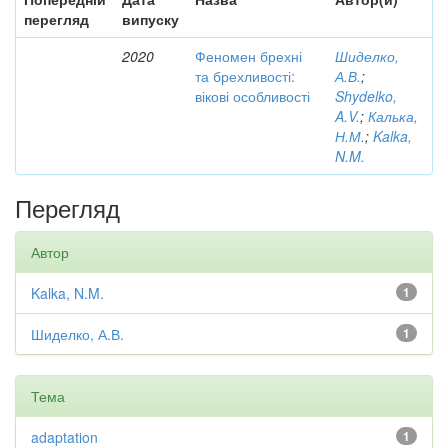
перегляд
випуску
2020
Феномен брехні
Шиделко,
та брехливості:
А.В.
;
вікові особливості
Shydelko,
A.V.
;
Калька,
Н.М.
;
Kalka,
N.M.
Перегляд
Автор
Kalka, N.M.
1
Шиделко, А.В.
1
Тема
adaptation
1