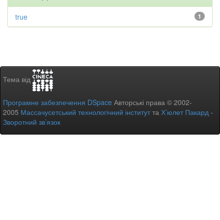
true
1
Тема від
Програмне забезпечення DSpace
Авторські права © 2002-
2005
Массачусетський технологічний інститут
та
Х’юлет Пакард
-
Зворотний зв’язок