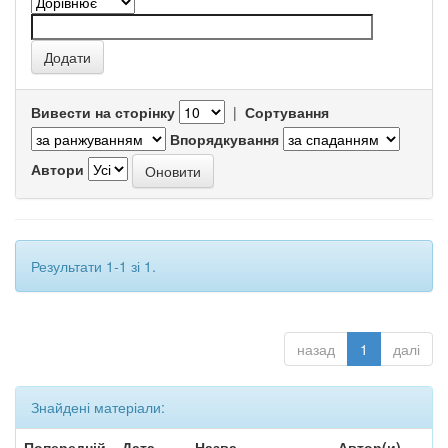
Вивести на сторінку
|
Сортування
Впорядкування
Автори
Результати 1-1 зі 1.
назад
1
далі
Знайдені матеріали:
Попередній
Дата
Назва
Автор(и)