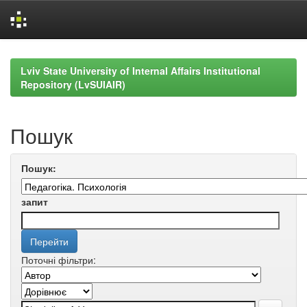
Skip
navigation
Lviv State University of Internal Affairs Institutional
Repository (LvSUIAIR)
Пошук
Пошук:
запит
Поточні фільтри: