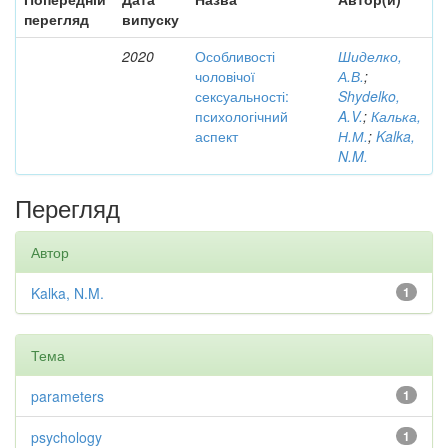
перегляд
випуску
2020
Особливості
Шиделко,
чоловічої
А.В.
;
сексуальності:
Shydelko,
психологічний
A.V.
;
Калька,
аспект
Н.М.
;
Kalka,
N.M.
Перегляд
Автор
Kalka, N.M.
1
Тема
parameters
1
psychology
1