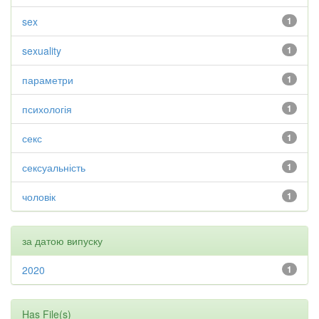
sex
1
sexuality
1
параметри
1
психологія
1
секс
1
сексуальність
1
чоловік
1
за датою випуску
2020
1
Has File(s)