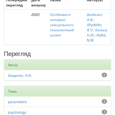
перегляд
випуску
2020
Особливості
Шиделко,
чоловічої
А.В.
;
сексуальності:
Shydelko,
психологічний
A.V.
;
Калька,
аспект
Н.М.
;
Kalka,
N.M.
Перегляд
Автор
Шиделко, А.В.
1
Тема
parameters
1
psychology
1