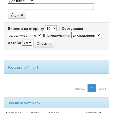
Вивести на сторінку
|
Сортування
Впорядкування
Автори
Результати 1-1 зі 1.
назад
1
далі
Знайдені матеріали:
Попередній
Дата
Назва
Автор(и)