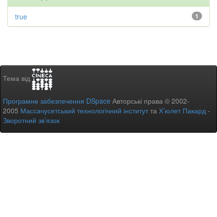
true
1
Тема від
Програмне забезпечення DSpace
Авторські права © 2002-
2005
Массачусетський технологічний інститут
та
Х’юлет Пакард
-
Зворотний зв’язок