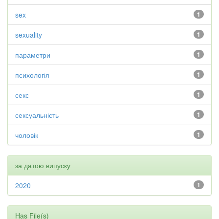
sex
1
sexuality
1
параметри
1
психологія
1
секс
1
сексуальність
1
чоловік
1
за датою випуску
2020
1
Has File(s)