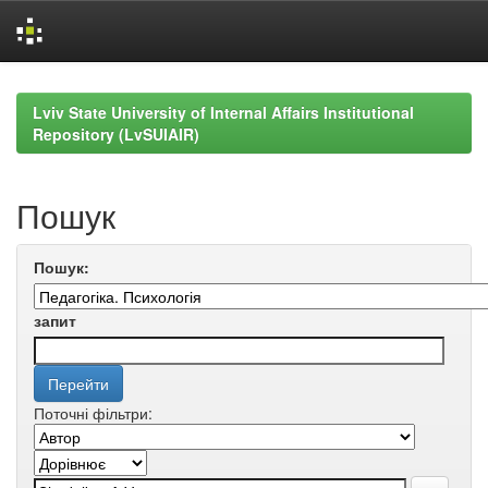
Skip
navigation
Lviv State University of Internal Affairs Institutional
Repository (LvSUIAIR)
Пошук
Пошук:
запит
Поточні фільтри: