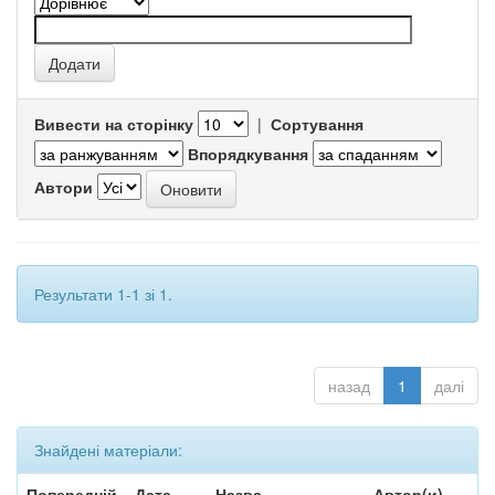
Вивести на сторінку
|
Сортування
Впорядкування
Автори
Результати 1-1 зі 1.
назад
1
далі
Знайдені матеріали:
Попередній
Дата
Назва
Автор(и)