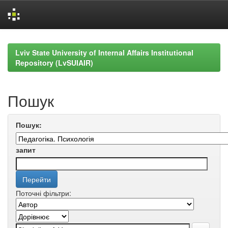
Skip
navigation
Lviv State University of Internal Affairs Institutional
Repository (LvSUIAIR)
Пошук
Пошук:
запит
Поточні фільтри: