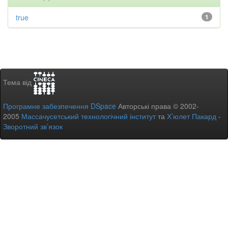
true
1
Тема від
Програмне забезпечення DSpace
Авторські права © 2002-
2005
Массачусетський технологічний інститут
та
Х’юлет Пакард
-
Зворотний зв’язок