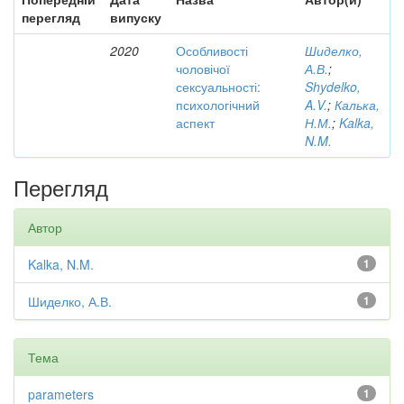
перегляд
випуску
2020
Особливості
Шиделко,
чоловічої
А.В.
;
сексуальності:
Shydelko,
психологічний
A.V.
;
Калька,
аспект
Н.М.
;
Kalka,
N.M.
Перегляд
Автор
Kalka, N.M.
1
Шиделко, А.В.
1
Тема
parameters
1