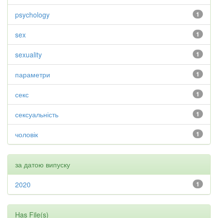
psychology
1
sex
1
sexuality
1
параметри
1
секс
1
сексуальність
1
чоловік
1
за датою випуску
2020
1
Has File(s)