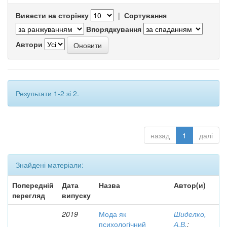
Вивести на сторінку
|
Сортування
Впорядкування
Автори
Результати 1-2 зі 2.
назад
1
далі
Знайдені матеріали:
Попередній
Дата
Назва
Автор(и)
перегляд
випуску
2019
Мода як
Шиделко,
психологічний
А.В.
;