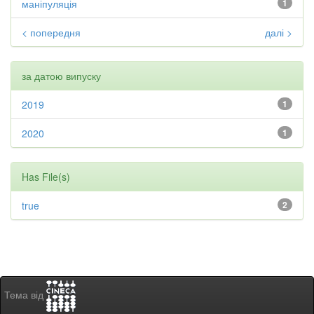
маніпуляція
1
< попередня
далі >
за датою випуску
2019
1
2020
1
Has File(s)
true
2
Тема від