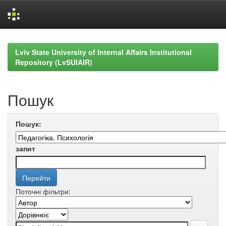
Skip
navigation
Lviv State University of Internal Affairs Institutional
Repository (LvSUIAIR)
Пошук
Пошук:
запит
Поточні фільтри: