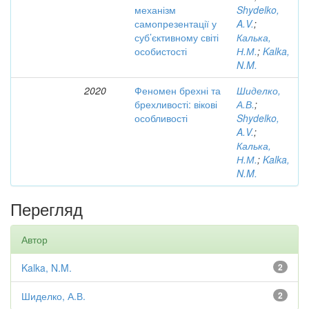
механізм
Shydelko,
самопрезентації у
A.V.
;
суб’єктивному світі
Калька,
особистості
Н.М.
;
Kalka,
N.M.
2020
Феномен брехні та
Шиделко,
брехливості: вікові
А.В.
;
особливості
Shydelko,
A.V.
;
Калька,
Н.М.
;
Kalka,
N.M.
Перегляд
Автор
Kalka, N.M.
2
Шиделко, А.В.
2