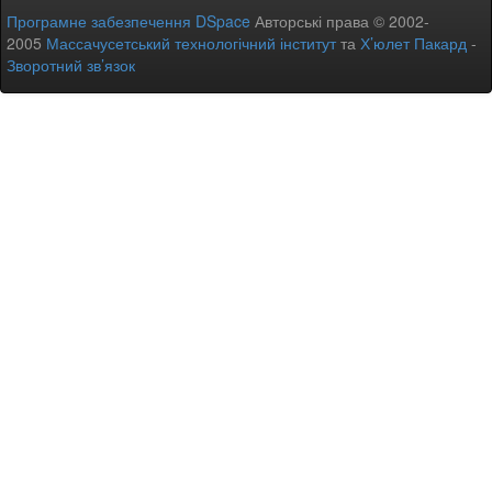
Програмне забезпечення DSpace
Авторські права © 2002-
2005
Массачусетський технологічний інститут
та
Х’юлет Пакард
-
Зворотний зв’язок