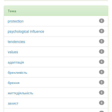
Тема
protection
1
psychological influence
1
tendencies
1
values
1
адаптація
1
брехливість
1
брехня
1
життєдіяльність
1
захист
1