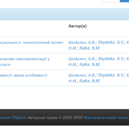
Автор(и)
ксуальності: психологічний аспект
Шиделко, А.В.
;
Shydelko, A.V.
;
К
Н.М.
;
Kalka, N.M.
еханізм самопрезентації у
Шиделко, А.В.
;
Shydelko, A.V.
;
К
стості
Н.М.
;
Kalka, N.M.
вості: вікові особливості
Шиделко, А.В.
;
Shydelko, A.V.
;
К
Н.М.
;
Kalka, N.M.
ечення DSpace
Авторські права © 2002-2005
Массачусетський технол