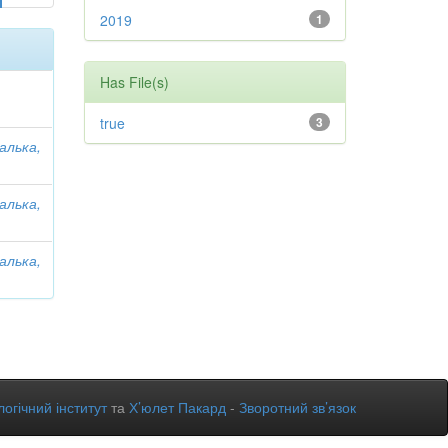
2019
1
Has File(s)
true
3
алька,
алька,
алька,
огічний інститут
та
Х’юлет Пакард
-
Зворотний зв’язок