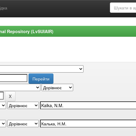
ідка
ional Repository (LvSUIAIR)