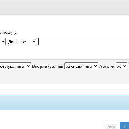
в пошуку.
Впорядкування
Автори
назад
1