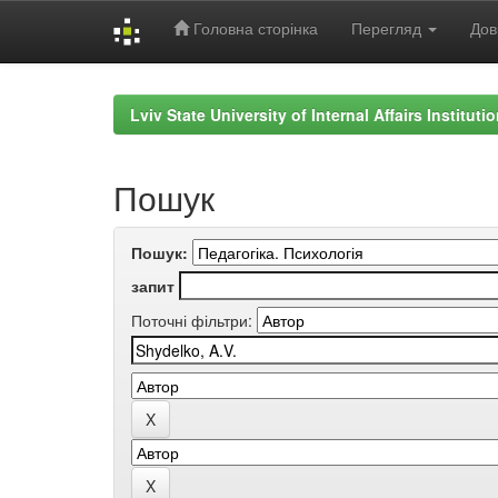
Головна сторінка
Перегляд
Дов
Skip
navigation
Lviv State University of Internal Affairs Institut
Пошук
Пошук:
запит
Поточні фільтри: