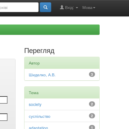
Вхід:
Мова
Перегляд
Автор
Шиделко, А.В.
3
Тема
society
2
суспільство
2
adaptation
1