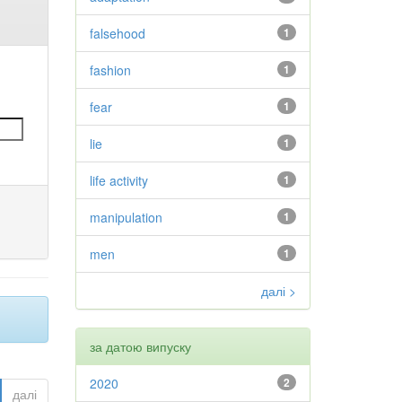
falsehood
1
fashion
1
fear
1
lie
1
life activity
1
manipulation
1
men
1
далі >
за датою випуску
2020
2
далі