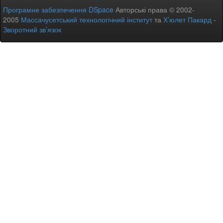
Програмне забезпечення DSpace
Авторські права © 2002-
2005
Массачусетський технологічний інститут
та
Х’юлет Пакард
-
Зворотний зв’язок