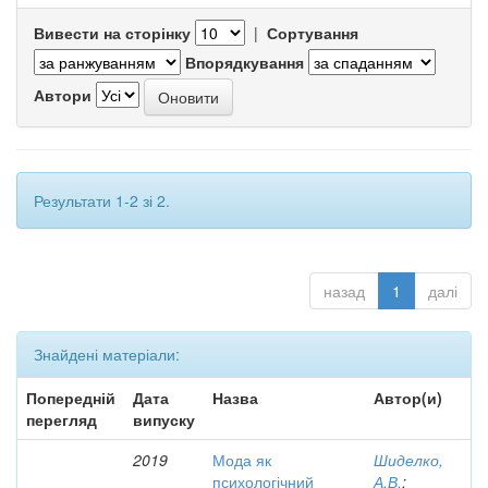
Вивести на сторінку
|
Сортування
Впорядкування
Автори
Результати 1-2 зі 2.
назад
1
далі
Знайдені матеріали:
Попередній
Дата
Назва
Автор(и)
перегляд
випуску
2019
Мода як
Шиделко,
психологічний
А.В.
;