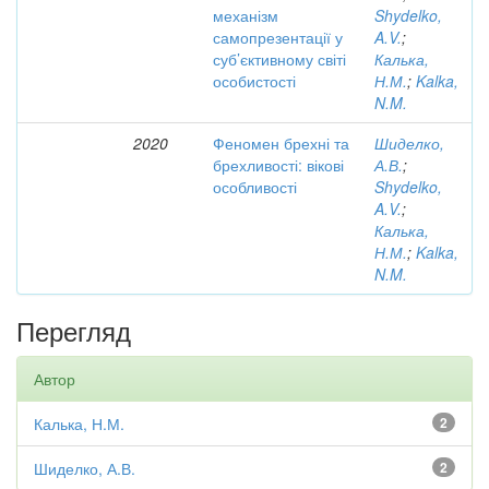
механізм
Shydelko,
самопрезентації у
A.V.
;
суб’єктивному світі
Калька,
особистості
Н.М.
;
Kalka,
N.M.
2020
Феномен брехні та
Шиделко,
брехливості: вікові
А.В.
;
особливості
Shydelko,
A.V.
;
Калька,
Н.М.
;
Kalka,
N.M.
Перегляд
Автор
Калька, Н.М.
2
Шиделко, А.В.
2