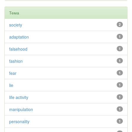
Тема
society
2
adaptation
1
falsehood
1
fashion
1
fear
1
lie
1
life activity
1
manipulation
1
personality
1