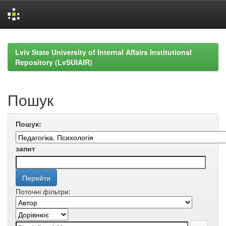
Skip
navigation
Lviv State University of Internal Affairs Institutional
Repository (LvSUIAIR)
Пошук
Пошук:
запит
Поточні фільтри: