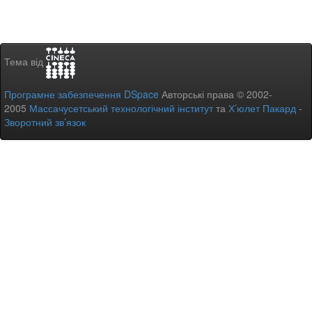
Тема від
Програмне забезпечення DSpace
Авторські права © 2002-
2005
Массачусетський технологічний інститут
та
Х’юлет Пакард
-
Зворотний зв’язок