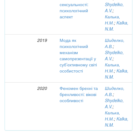
сексуальності:
Shydelko,
психологічний
A.V.
;
аспект
Калька,
Н.М.
;
Kalka,
N.M.
2019
Мода як
Шиделко,
психологічний
А.В.
;
механізм
Shydelko,
самопрезентації у
A.V.
;
суб’єктивному світі
Калька,
особистості
Н.М.
;
Kalka,
N.M.
2020
Феномен брехні та
Шиделко,
брехливості: вікові
А.В.
;
особливості
Shydelko,
A.V.
;
Калька,
Н.М.
;
Kalka,
N.M.