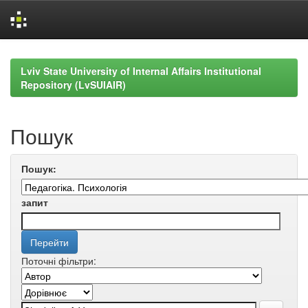
Skip
navigation
Lviv State University of Internal Affairs Institutional
Repository (LvSUIAIR)
Пошук
Пошук:
запит
Поточні фільтри: