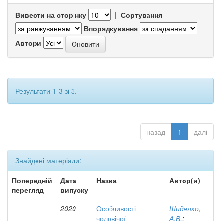
Вивести на сторінку
|
Сортування
Впорядкування
Автори
Результати 1-3 зі 3.
назад
1
далі
Знайдені матеріали:
Попередній
Дата
Назва
Автор(и)
перегляд
випуску
2020
Особливості
Шиделко,
чоловічої
А.В.
;