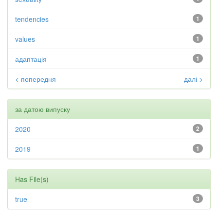
tendencies
1
values
1
адаптація
1
< попередня
далі >
за датою випуску
2020
2
2019
1
Has File(s)
true
3