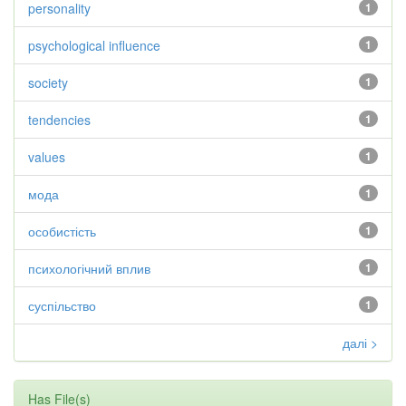
personality
1
psychological influence
1
society
1
tendencies
1
values
1
мода
1
особистість
1
психологічний вплив
1
суспільство
1
далі >
Has File(s)