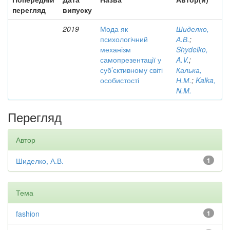
перегляд
випуску
2019
Мода як
Шиделко,
психологічний
А.В.
;
механізм
Shydelko,
самопрезентації у
A.V.
;
суб’єктивному світі
Калька,
особистості
Н.М.
;
Kalka,
N.M.
Перегляд
Автор
Шиделко, А.В.
1
Тема
fashion
1