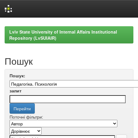
Skip
navigation
Lviv State University of Internal Affairs Institutional
Repository (LvSUIAIR)
Пошук
Пошук:
запит
Поточні фільтри: