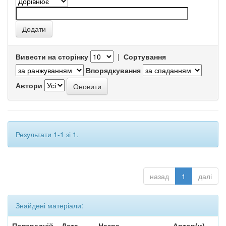
Вивести на сторінку
|
Сортування
Впорядкування
Автори
Результати 1-1 зі 1.
назад
1
далі
Знайдені матеріали:
Попередній
Дата
Назва
Автор(и)