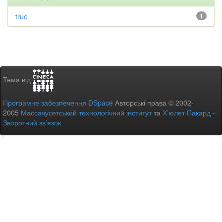
true
1
Тема від
Програмне забезпечення DSpace
Авторські права © 2002-
2005
Массачусетський технологічний інститут
та
Х’юлет Пакард
-
Зворотний зв’язок