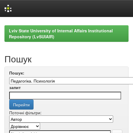
Skip
navigation
Lviv State University of Internal Affairs Institutional
Repository (LvSUIAIR)
Пошук
Пошук:
запит
Поточні фільтри: