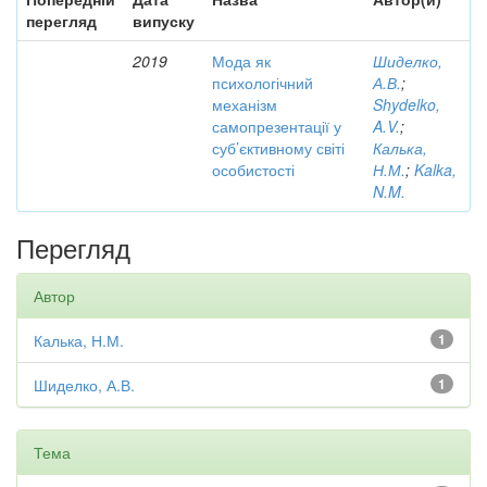
перегляд
випуску
2019
Мода як
Шиделко,
психологічний
А.В.
;
механізм
Shydelko,
самопрезентації у
A.V.
;
суб’єктивному світі
Калька,
особистості
Н.М.
;
Kalka,
N.M.
Перегляд
Автор
Калька, Н.М.
1
Шиделко, А.В.
1
Тема