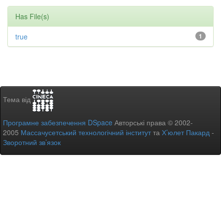
Has File(s)
true
1
Тема від
Програмне забезпечення DSpace
Авторські права © 2002-
2005
Массачусетський технологічний інститут
та
Х’юлет Пакард
-
Зворотний зв’язок