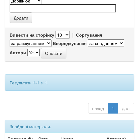
Вивести на сторінку
|
Сортування
Впорядкування
Автори
Результати 1-1 зі 1.
назад
1
далі
Знайдені матеріали:
Попередній
Дата
Назва
Автор(и)