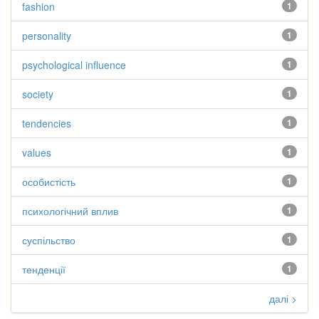
fashion
1
personality
1
psychological influence
1
society
1
tendencies
1
values
1
особистість
1
психологічний вплив
1
суспільство
1
тенденції
1
далі >