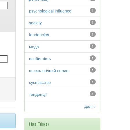
psychological influence
1
society
1
tendencies
1
мода
1
особистість
1
психологічний вплив
1
суспільство
1
тенденції
1
далі >
Has File(s)