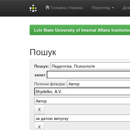
Головна сторінка
Перегляд
Дов
Skip
navigation
Lviv State University of Internal Affairs Institut
Пошук
Пошук:
запит
Поточні фільтри: