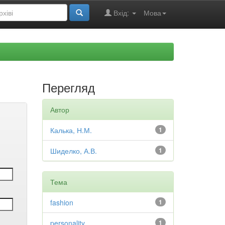
Вхід:
Мова
Перегляд
Автор
Калька, Н.М.
1
Шиделко, А.В.
1
Тема
fashion
1
personality
1