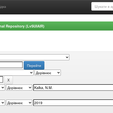
ідка
ional Repository (LvSUIAIR)