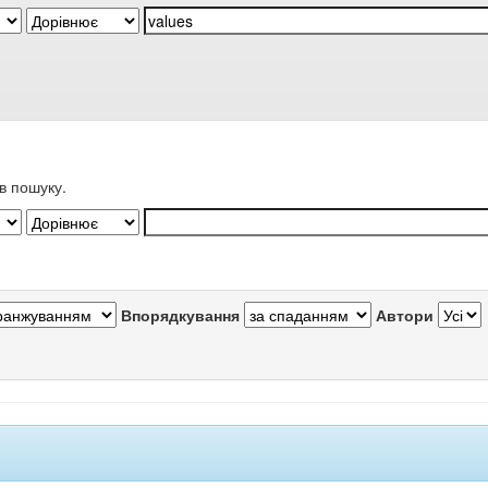
в пошуку.
Впорядкування
Автори